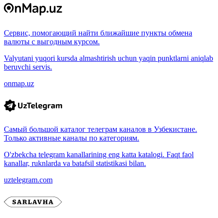
Сервис, помогающий найти ближайшие пункты обмена
валюты с выгодным курсом.
Valyutani yuqori kursda almashtirish uchun yaqin punktlarni aniqlab
beruvchi servis.
onmap.uz
Самый большой каталог телеграм каналов в Узбекистане.
Только активные каналы по категориям.
O'zbekcha telegram kanallarining eng katta katalogi. Faqt faol
kanallar, ruknlarda va batafsil statistikasi bilan.
uztelegram.com