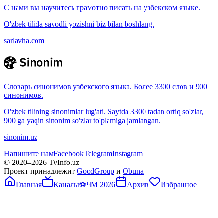
С нами вы научитесь грамотно писать на узбекском языке.
O'zbek tilida savodli yozishni biz bilan boshlang.
sarlavha.com
Словарь синонимов узбекского языка. Более 3300 слов и 900
синонимов.
O'zbek tilining sinonimlar lug'ati. Saytda 3300 tadan ortiq so'zlar,
900 ga yaqin sinonim so'zlar to'plamiga jamlangan.
sinonim.uz
Напишите нам
Facebook
Telegram
Instagram
© 2020–
2026
TvInfo.uz
Проект принадлежит
GoodGroup
и
Obuna
Главная
Каналы
⚽
ЧМ 2026
Архив
Избранное