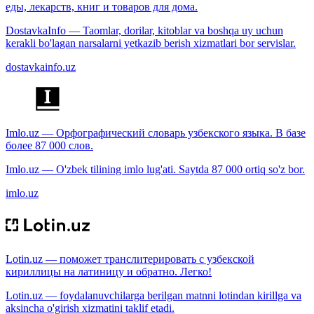
еды, лекарств, книг и товаров для дома.
DostavkaInfo — Taomlar, dorilar, kitoblar va boshqa uy uchun
kerakli bo'lagan narsalarni yetkazib berish xizmatlari bor servislar.
dostavkainfo.uz
Imlo.uz — Орфографический словарь узбекского языка. В базе
более 87 000 слов.
Imlo.uz — O'zbek tilining imlo lug'ati. Saytda 87 000 ortiq so'z bor.
imlo.uz
Lotin.uz — поможет транслитерировать с узбекской
кириллицы на латиницу и обратно. Легко!
Lotin.uz — foydalanuvchilarga berilgan matnni lotindan kirillga va
aksincha o'girish xizmatini taklif etadi.