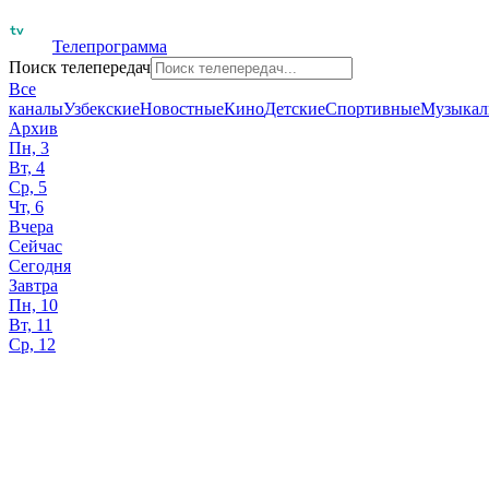
Телепрограмма
Поиск телепередач
Все
каналы
Узбекские
Новостные
Кино
Детские
Спортивные
Музыкал
Архив
Пн, 3
Вт, 4
Ср, 5
Чт, 6
Вчера
Сейчас
Сегодня
Завтра
Пн, 10
Вт, 11
Ср, 12