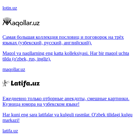
lotin.uz
Самая большая коллекция пословиц и поговорок на трёх
языках (узбекский, русский, английский).
Maqol va naqllarning eng katta kolleksiyasi. Har bir maqol uchta
tilda (o'zbek, rus, ingliz).
maqollar.uz
Ежедневно только отборные анекдоты, смешные картинки.
Кузница юмора на узбекском языке!
Har kuni eng sara latifalar va kulguli rasmlar. O'zbek tilidagi kulgu
markazi!
latifa.uz