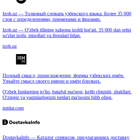
Izoh.uz — Толковый словарь узбекского языка. Более 35 000
слов с определениями, примерами и фразами.
Izoh.uz — O'zbek tilining xalqona izohli lug'ati. 35 000 dan ortiq
so'zlar izohi, misollari va iboralari bilan.
izoh.uz
Полный смысл, происхождение, формы узбекских имён.
Узнайте смысл своего имени и имён близких.
O'zbek Ismlarning to'liq, batafsil ma'nosi, kelib chiqishi, shakllari.
O'zingiz va yaqinlaringizni ismlari ma'nosini bilib oling.
ismlar.com
DostavkaInfo — Каталог сервисов, предлагающих доставку