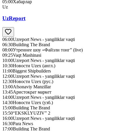
05:00
Хабарлар
Uz
UzReport
06:00
Uzreport News - yangiliklar vaqti
06:30
Building The Brand
08:00
Утреннее шоу «Файзли тонг” (live)
09:25
Vaqt Mashinasi
10:00
Uzreport News - yangiliklar vaqti
10:30
Новости Uzex (англ.)
11:00
Biggest Shipbuilders
12:00
Uzreport News - yangiliklar vaqti
12:30
Новости Uzex (рус.)
13:00
Afsonaviy Manzillar
13:45
Аристократ маркет
14:00
Uzreport News - yangiliklar vaqti
14:30
Новости Uzex (узб.)
15:00
Building The Brand
15:50
“EKSKLYUZIV” 2
16:00
Uzreport News - yangiliklar vaqti
16:30
Para News
17:00
Building The Brand