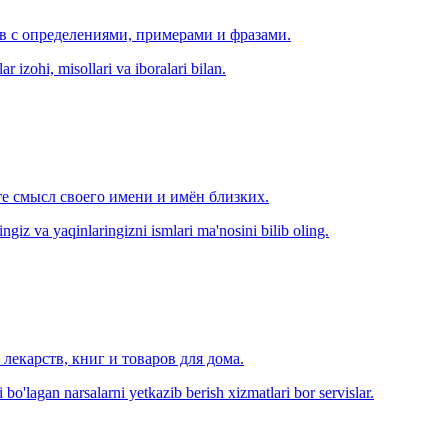
ов с определениями, примерами и фразами.
r izohi, misollari va iboralari bilan.
е смысл своего имени и имён близких.
zingiz va yaqinlaringizni ismlari ma'nosini bilib oling.
лекарств, книг и товаров для дома.
o'lagan narsalarni yetkazib berish xizmatlari bor servislar.