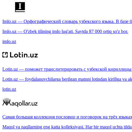
Imlo.uz — Орфографический словарь узбекского языка. В базе б
Imlo.uz — O'zbek tilining imlo lug'ati. Saytda 87 000 ortiq so'z bor.
imlo.uz
Lotin.uz — поможет транслитерировать с узбекской кириллицы 
Lotin.uz — foydalanuvchilarga berilgan matnni lotindan kirillga va aksi
lotin.uz
Самая большая коллекция пословиц и поговорок на трёх языках
Maqol va naqllarning eng katta kolleksiyasi. Har bir maqol uchta tilda (