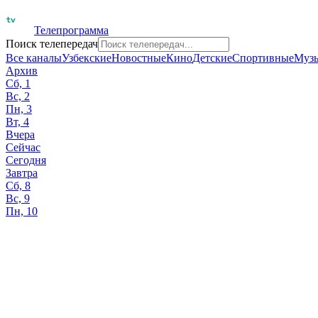
Телепрограмма
Поиск телепередач
Все каналы
Узбекские
Новостные
Кино
Детские
Спортивные
Муз
Архив
Сб, 1
Вс, 2
Пн, 3
Вт, 4
Вчера
Сейчас
Сегодня
Завтра
Сб, 8
Вс, 9
Пн, 10