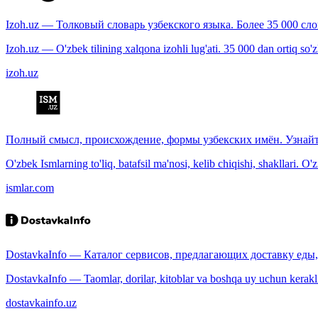
Izoh.uz — Толковый словарь узбекского языка. Более 35 000 сл
Izoh.uz — O'zbek tilining xalqona izohli lug'ati. 35 000 dan ortiq so'zla
izoh.uz
Полный смысл, происхождение, формы узбекских имён. Узнайт
O'zbek Ismlarning to'liq, batafsil ma'nosi, kelib chiqishi, shakllari. O'
ismlar.com
DostavkaInfo — Каталог сервисов, предлагающих доставку еды, 
DostavkaInfo — Taomlar, dorilar, kitoblar va boshqa uy uchun kerakli b
dostavkainfo.uz