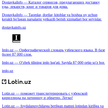
DostavkaInfo — Каталог сервисов, предлагающих доставку
еды, лекарств, книг и товаров для дома.
DostavkaInfo — Taomlar, dorilar, kitoblar va boshqa uy uchun
kerakli bo'lagan narsalarni yetkazib berish xizmatlari bor servislar.
dostavkainfo.uz
Imlo.uz — Орфографический словарь узбекского языка. В базе
более 87 000 слов.
Imlo.uz — O'zbek tilining imlo lug'ati. Saytda 87 000 ortiq so'z bor.
imlo.uz
Lotin.uz — поможет транслитерировать с узбекской
кириллицы на латиницу и обратно. Легко!
Lotin.uz — foydalanuvchilarga berilgan matnni lotindan kirillga va