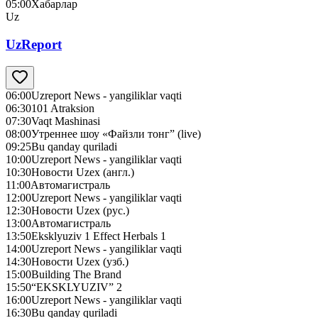
05:00
Хабарлар
Uz
UzReport
06:00
Uzreport News - yangiliklar vaqti
06:30
101 Atraksion
07:30
Vaqt Mashinasi
08:00
Утреннее шоу «Файзли тонг” (live)
09:25
Bu qanday quriladi
10:00
Uzreport News - yangiliklar vaqti
10:30
Новости Uzex (англ.)
11:00
Автомагистраль
12:00
Uzreport News - yangiliklar vaqti
12:30
Новости Uzex (рус.)
13:00
Автомагистраль
13:50
Eksklyuziv 1 Effect Herbals 1
14:00
Uzreport News - yangiliklar vaqti
14:30
Новости Uzex (узб.)
15:00
Building The Brand
15:50
“EKSKLYUZIV” 2
16:00
Uzreport News - yangiliklar vaqti
16:30
Bu qanday quriladi