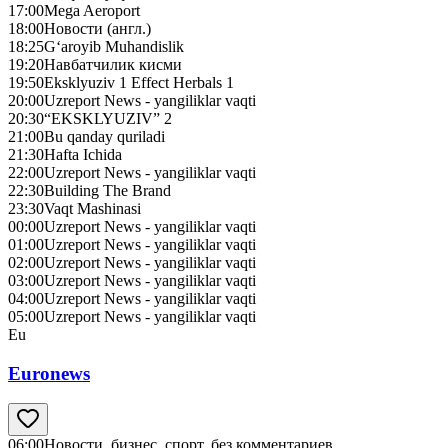
17:00
Mega Aeroport
18:00
Новости (англ.)
18:25
G‘aroyib Muhandislik
19:20
Навбатчилик кисми
19:50
Eksklyuziv 1 Effect Herbals 1
20:00
Uzreport News - yangiliklar vaqti
20:30
“EKSKLYUZIV” 2
21:00
Bu qanday quriladi
21:30
Hafta Ichida
22:00
Uzreport News - yangiliklar vaqti
22:30
Building The Brand
23:30
Vaqt Mashinasi
00:00
Uzreport News - yangiliklar vaqti
01:00
Uzreport News - yangiliklar vaqti
02:00
Uzreport News - yangiliklar vaqti
03:00
Uzreport News - yangiliklar vaqti
04:00
Uzreport News - yangiliklar vaqti
05:00
Uzreport News - yangiliklar vaqti
Eu
Euronews
06:00
Новости, бизнес, спорт, без комментариев