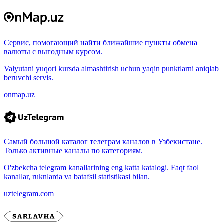
Сервис, помогающий найти ближайшие пункты обмена
валюты с выгодным курсом.
Valyutani yuqori kursda almashtirish uchun yaqin punktlarni aniqlab
beruvchi servis.
onmap.uz
Самый большой каталог телеграм каналов в Узбекистане.
Только активные каналы по категориям.
O'zbekcha telegram kanallarining eng katta katalogi. Faqt faol
kanallar, ruknlarda va batafsil statistikasi bilan.
uztelegram.com