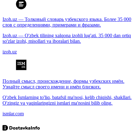
Izoh.uz — Толковый словарь узбекского языка. Более 35 000
слов с определениями, примерами и фразами.
Izoh.uz — O'zbek tilining xalqona izohli lug'ati. 35 000 dan ortiq
so'zlar izohi, misollari va iboralari bilan.
izoh.uz
Полный смысл, происхождение, формы узбекских имён.
Узнайте смысл своего имени и имён близких.
O'zbek Ismlarning to'liq, batafsil ma'nosi, kelib chiqishi, shakllari.
O'zingiz va yaqinlaringizni ismlari ma'nosini bilib oling.
ismlar.com