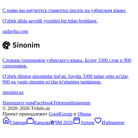
С нами вы научитесь грамотно писать на узбекском языке.
O'zbek tilida savodli yozishni biz bilan boshlang.
sarlavha.com
Словарь синонимов узбекского языка. Более 3300 слов и 900
синонимов.
O'zbek tilining sinonimlar lug'ati. Saytda 3300 tadan ortiq so'zlar,
900 ga yaqin sinonim so'zlar to'plamiga jamlangan.
sinonim.uz
Напишите нам
Facebook
Telegram
Instagram
© 2020–
2026
TvInfo.uz
Проект принадлежит
GoodGroup
и
Obuna
Главная
Каналы
⚽
ЧМ 2026
Архив
Избранное