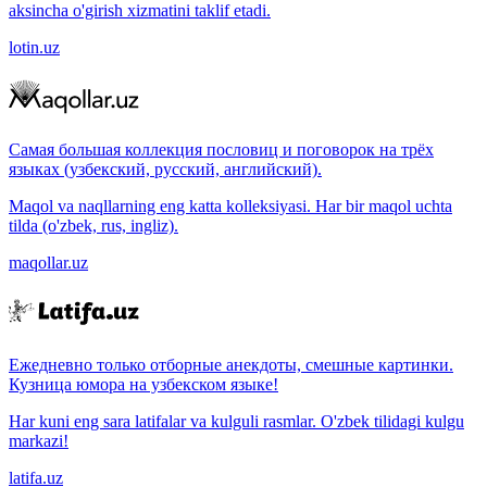
aksincha o'girish xizmatini taklif etadi.
lotin.uz
Самая большая коллекция пословиц и поговорок на трёх
языках (узбекский, русский, английский).
Maqol va naqllarning eng katta kolleksiyasi. Har bir maqol uchta
tilda (o'zbek, rus, ingliz).
maqollar.uz
Ежедневно только отборные анекдоты, смешные картинки.
Кузница юмора на узбекском языке!
Har kuni eng sara latifalar va kulguli rasmlar. O'zbek tilidagi kulgu
markazi!
latifa.uz