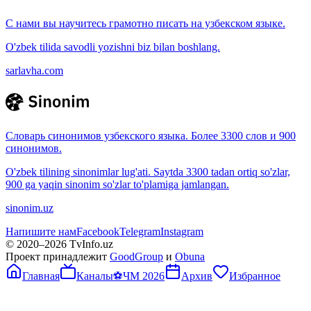
С нами вы научитесь грамотно писать на узбекском языке.
O'zbek tilida savodli yozishni biz bilan boshlang.
sarlavha.com
Словарь синонимов узбекского языка. Более 3300 слов и 900
синонимов.
O'zbek tilining sinonimlar lug'ati. Saytda 3300 tadan ortiq so'zlar,
900 ga yaqin sinonim so'zlar to'plamiga jamlangan.
sinonim.uz
Напишите нам
Facebook
Telegram
Instagram
© 2020–
2026
TvInfo.uz
Проект принадлежит
GoodGroup
и
Obuna
Главная
Каналы
⚽
ЧМ 2026
Архив
Избранное