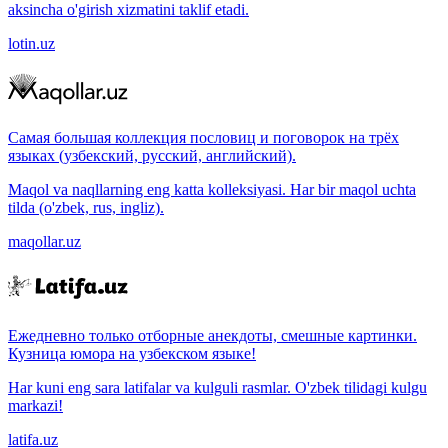
aksincha o'girish xizmatini taklif etadi.
lotin.uz
Самая большая коллекция пословиц и поговорок на трёх
языках (узбекский, русский, английский).
Maqol va naqllarning eng katta kolleksiyasi. Har bir maqol uchta
tilda (o'zbek, rus, ingliz).
maqollar.uz
Ежедневно только отборные анекдоты, смешные картинки.
Кузница юмора на узбекском языке!
Har kuni eng sara latifalar va kulguli rasmlar. O'zbek tilidagi kulgu
markazi!
latifa.uz