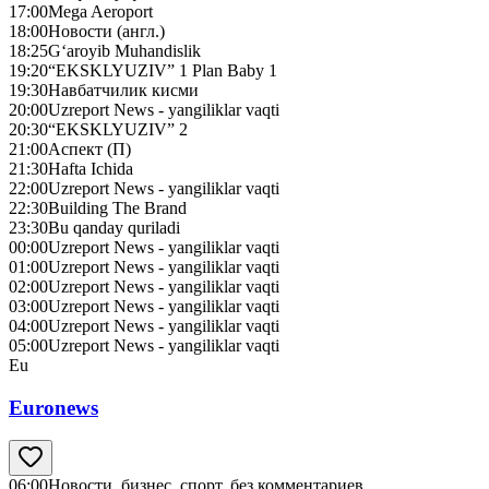
17:00
Mega Aeroport
18:00
Новости (англ.)
18:25
G‘aroyib Muhandislik
19:20
“EKSKLYUZIV” 1 Plan Baby 1
19:30
Навбатчилик кисми
20:00
Uzreport News - yangiliklar vaqti
20:30
“EKSKLYUZIV” 2
21:00
Аспект (П)
21:30
Hafta Ichida
22:00
Uzreport News - yangiliklar vaqti
22:30
Building The Brand
23:30
Bu qanday quriladi
00:00
Uzreport News - yangiliklar vaqti
01:00
Uzreport News - yangiliklar vaqti
02:00
Uzreport News - yangiliklar vaqti
03:00
Uzreport News - yangiliklar vaqti
04:00
Uzreport News - yangiliklar vaqti
05:00
Uzreport News - yangiliklar vaqti
Eu
Euronews
06:00
Новости, бизнес, спорт, без комментариев