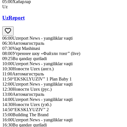
05:00
Хабарлар
Uz
UzReport
06:00
Uzreport News - yangiliklar vaqti
06:30
Автомагистраль
07:30
Vaqt Mashinasi
08:00
Утреннее шоу «Файзли тонг” (live)
09:25
Bu qanday quriladi
10:00
Uzreport News - yangiliklar vaqti
10:30
Новости Uzex (англ.)
11:00
Автомагистраль
11:50
“EKSKLYUZIV” 1 Plan Baby 1
12:00
Uzreport News - yangiliklar vaqti
12:30
Новости Uzex (рус.)
13:00
Автомагистраль
14:00
Uzreport News - yangiliklar vaqti
14:30
Новости Uzex (узб.)
14:50
“EKSKLYUZIV” 2
15:00
Building The Brand
16:00
Uzreport News - yangiliklar vaqti
16:30
Bu qanday quriladi