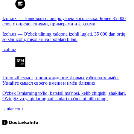
Izoh.uz — Толковый словарь узбекского языка. Более 35 000
слов с определениями, примерами и фразами.
Izoh.uz — O'zbek tilining xalqona izohli lug'ati. 35 000 dan ortiq
so'zlar izohi, misollari va iboralari bilan.
izoh.uz
Полный смысл, происхождение, формы узбекских имён.
Узнайте смысл своего имени и имён близких.
O'zbek Ismlarning to'liq, batafsil ma'nosi, kelib chiqishi, shakllari.
O'zingiz va yaqinlaringizni ismlari ma'nosini bilib oling.
ismlar.com