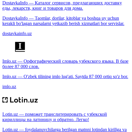
DostavkaInfo — Каталог сервисов, предлагающих доставку
еды, лекарств, книг и товаров для дома.
DostavkaInfo — Taomlar, dorilar, kitoblar va boshqa uy uchun
kerakli bo'lagan narsalarni yetkazib berish xizmatlari bor servislar.
dostavkainfo.uz
Imlo.uz — Орфографический словарь узбекского языка. В базе
более 87 000 слов.
Imlo.uz — O'zbek tilining imlo lug'ati. Saytda 87 000 ortiq so'z bor.
imlo.uz
Lotin.uz — поможет транслитерировать с узбекской
кириллицы на латиницу и обратно. Легко!
Lotin.uz — foydalanuvchilarga berilgan matnni lotindan kirillga va