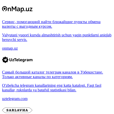
Сервис, помогающий найти ближайшие пункты обмена
валюты с выгодным курсом.
Valyutani yuqori kursda almashtirish uchun yaqin punktlarni aniqlab
beruvchi servis.
onmap.uz
Самый большой каталог телеграм каналов в Узбекистане.
Только активные каналы по категориям.
O'zbekcha telegram kanallarining eng katta katalogi. Faqt faol
kanallar, ruknlarda va batafsil statistikasi bilan.
uztelegram.com