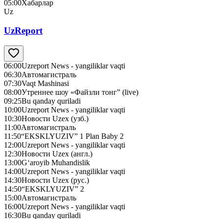
05:00
Хабарлар
Uz
UzReport
06:00
Uzreport News - yangiliklar vaqti
06:30
Автомагистраль
07:30
Vaqt Mashinasi
08:00
Утреннее шоу «Файзли тонг” (live)
09:25
Bu qanday quriladi
10:00
Uzreport News - yangiliklar vaqti
10:30
Новости Uzex (узб.)
11:00
Автомагистраль
11:50
“EKSKLYUZIV” 1 Plan Baby 2
12:00
Uzreport News - yangiliklar vaqti
12:30
Новости Uzex (англ.)
13:00
G‘aroyib Muhandislik
14:00
Uzreport News - yangiliklar vaqti
14:30
Новости Uzex (рус.)
14:50
“EKSKLYUZIV” 2
15:00
Автомагистраль
16:00
Uzreport News - yangiliklar vaqti
16:30
Bu qanday quriladi