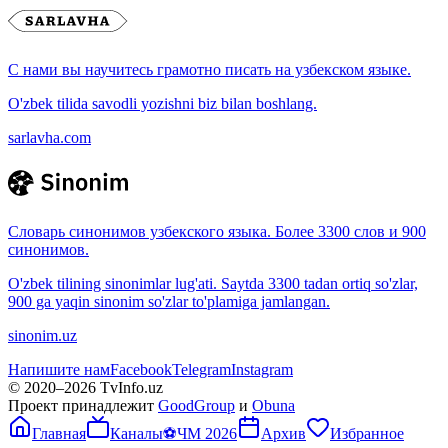
С нами вы научитесь грамотно писать на узбекском языке.
O'zbek tilida savodli yozishni biz bilan boshlang.
sarlavha.com
Словарь синонимов узбекского языка. Более 3300 слов и 900
синонимов.
O'zbek tilining sinonimlar lug'ati. Saytda 3300 tadan ortiq so'zlar,
900 ga yaqin sinonim so'zlar to'plamiga jamlangan.
sinonim.uz
Напишите нам
Facebook
Telegram
Instagram
© 2020–
2026
TvInfo.uz
Проект принадлежит
GoodGroup
и
Obuna
Главная
Каналы
⚽
ЧМ 2026
Архив
Избранное