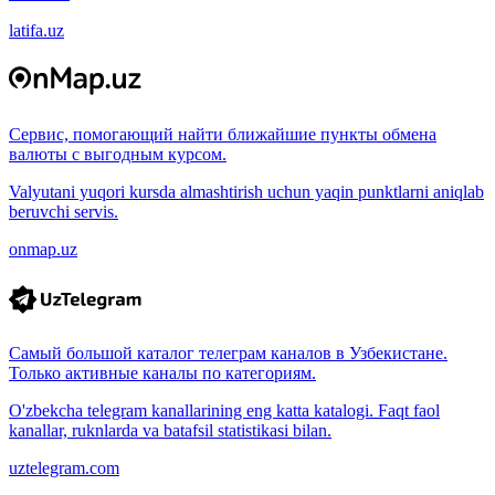
latifa.uz
Сервис, помогающий найти ближайшие пункты обмена
валюты с выгодным курсом.
Valyutani yuqori kursda almashtirish uchun yaqin punktlarni aniqlab
beruvchi servis.
onmap.uz
Самый большой каталог телеграм каналов в Узбекистане.
Только активные каналы по категориям.
O'zbekcha telegram kanallarining eng katta katalogi. Faqt faol
kanallar, ruknlarda va batafsil statistikasi bilan.
uztelegram.com