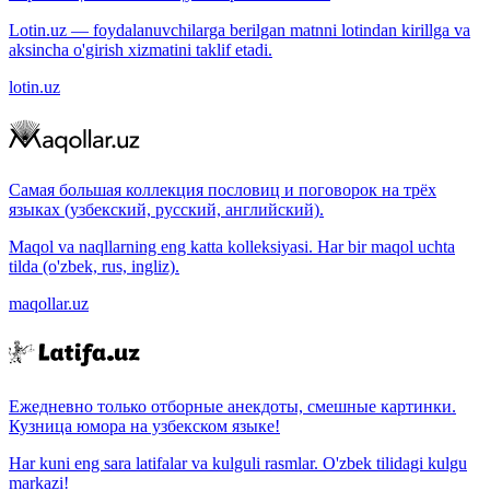
Lotin.uz — foydalanuvchilarga berilgan matnni lotindan kirillga va
aksincha o'girish xizmatini taklif etadi.
lotin.uz
Самая большая коллекция пословиц и поговорок на трёх
языках (узбекский, русский, английский).
Maqol va naqllarning eng katta kolleksiyasi. Har bir maqol uchta
tilda (o'zbek, rus, ingliz).
maqollar.uz
Ежедневно только отборные анекдоты, смешные картинки.
Кузница юмора на узбекском языке!
Har kuni eng sara latifalar va kulguli rasmlar. O'zbek tilidagi kulgu
markazi!