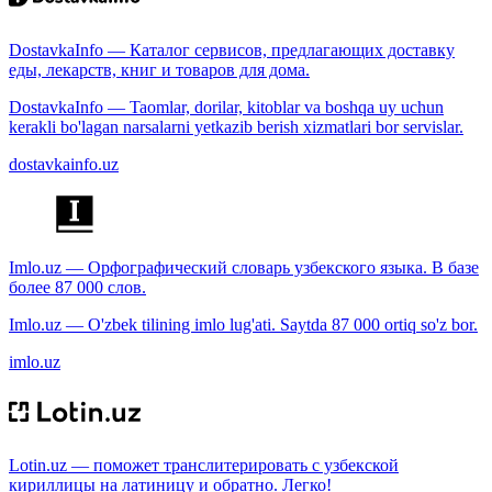
DostavkaInfo — Каталог сервисов, предлагающих доставку
еды, лекарств, книг и товаров для дома.
DostavkaInfo — Taomlar, dorilar, kitoblar va boshqa uy uchun
kerakli bo'lagan narsalarni yetkazib berish xizmatlari bor servislar.
dostavkainfo.uz
Imlo.uz — Орфографический словарь узбекского языка. В базе
более 87 000 слов.
Imlo.uz — O'zbek tilining imlo lug'ati. Saytda 87 000 ortiq so'z bor.
imlo.uz
Lotin.uz — поможет транслитерировать с узбекской
кириллицы на латиницу и обратно. Легко!