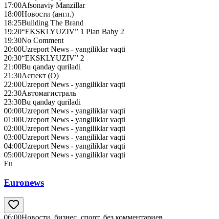
17:00
Afsonaviy Manzillar
18:00
Новости (англ.)
18:25
Building The Brand
19:20
“EKSKLYUZIV” 1 Plan Baby 2
19:30
No Сomment
20:00
Uzreport News - yangiliklar vaqti
20:30
“EKSKLYUZIV” 2
21:00
Bu qanday quriladi
21:30
Аспект (О)
22:00
Uzreport News - yangiliklar vaqti
22:30
Автомагистраль
23:30
Bu qanday quriladi
00:00
Uzreport News - yangiliklar vaqti
01:00
Uzreport News - yangiliklar vaqti
02:00
Uzreport News - yangiliklar vaqti
03:00
Uzreport News - yangiliklar vaqti
04:00
Uzreport News - yangiliklar vaqti
05:00
Uzreport News - yangiliklar vaqti
Eu
Euronews
06:00
Новости, бизнес, спорт, без комментариев