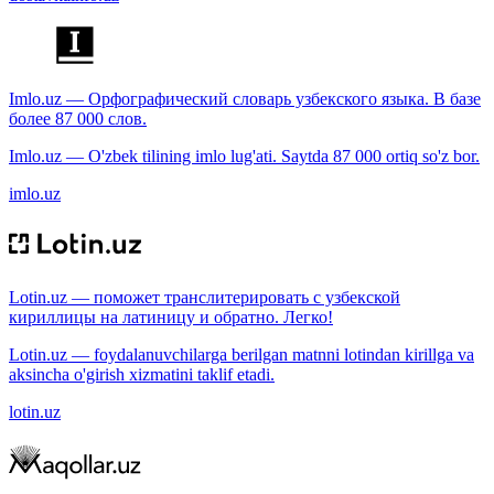
Imlo.uz — Орфографический словарь узбекского языка. В базе
более 87 000 слов.
Imlo.uz — O'zbek tilining imlo lug'ati. Saytda 87 000 ortiq so'z bor.
imlo.uz
Lotin.uz — поможет транслитерировать с узбекской
кириллицы на латиницу и обратно. Легко!
Lotin.uz — foydalanuvchilarga berilgan matnni lotindan kirillga va
aksincha o'girish xizmatini taklif etadi.
lotin.uz