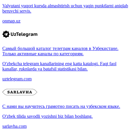
Valyutani yuqori kursda almashtirish uchun yaqin punktlarni aniqlab
beruvchi servis.
onmap.uz
Самый большой каталог телеграм каналов в Узбекистане.
Только активные каналы по категориям.
O'zbekcha telegram kanallarining eng katta katalogi. Faqt faol
kanallar, ruknlarda va batafsil statistikasi bilan.
uztelegram.com
С нами вы научитесь грамотно писать на узбекском языке.
O'zbek tilida savodli yozishni biz bilan boshlang.
sarlavha.com