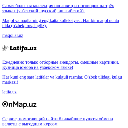
Самая большая коллекция пословиц и поговорок на трёх
языках (узбекский, русский, английский).
Maqol va naqllarning eng katta kolleksiyasi. Har bir maqol uchta
tilda (o'zbek, rus, ingliz).
maqollar.uz
Ежедневно только отборные анекдоты, смешные картинки.
Кузница юмора на узбекском языке!
Har kuni eng sara latifalar va kulguli rasmlar. O'zbek tilidagi kulgu
markazi!
latifa.uz
Сервис, помогающий найти ближайшие пункты обмена
валюты с выгодным курсом.