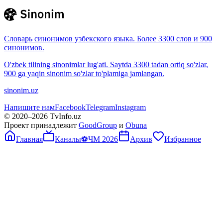
Словарь синонимов узбекского языка. Более 3300 слов и 900
синонимов.
O'zbek tilining sinonimlar lug'ati. Saytda 3300 tadan ortiq so'zlar,
900 ga yaqin sinonim so'zlar to'plamiga jamlangan.
sinonim.uz
Напишите нам
Facebook
Telegram
Instagram
© 2020–
2026
TvInfo.uz
Проект принадлежит
GoodGroup
и
Obuna
Главная
Каналы
⚽
ЧМ 2026
Архив
Избранное