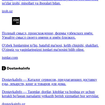
so'zlar izohi, misollari va iboralari bilan.
izoh.uz
Полный смысл, происхождение, формы узбекских имён.
Узнайте смысл своего имени и имён близких.
O'zbek Ismlarning to'liq, batafsil ma'nosi, kelib chiqishi, shakllari.
O'zingiz va yaqinlaringizni ismlari ma'nosini bilib oling.
ismlar.com
DostavkaInfo — Каталог сервисов, предлагающих доставку
еды, лекарств, книг и товаров для дома.
DostavkaInfo — Taomlar, dorilar, kitoblar va boshqa uy uchun
kerakli bo'lagan narsalarni yetkazib berish xizmatlari bor servislar.
dostavkainfo.uz