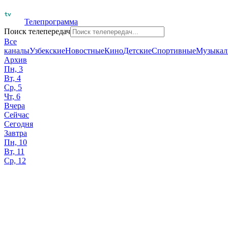
Телепрограмма
Поиск телепередач
Все
каналы
Узбекские
Новостные
Кино
Детские
Спортивные
Музыкал
Архив
Пн, 3
Вт, 4
Ср, 5
Чт, 6
Вчера
Сейчас
Сегодня
Завтра
Пн, 10
Вт, 11
Ср, 12