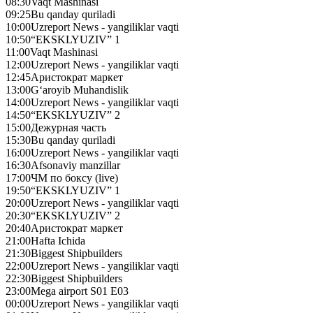
08:30
Vaqt Mashinasi
09:25
Bu qanday quriladi
10:00
Uzreport News - yangiliklar vaqti
10:50
“EKSKLYUZIV” 1
11:00
Vaqt Mashinasi
12:00
Uzreport News - yangiliklar vaqti
12:45
Аристократ маркет
13:00
G‘aroyib Muhandislik
14:00
Uzreport News - yangiliklar vaqti
14:50
“EKSKLYUZIV” 2
15:00
Дежурная часть
15:30
Bu qanday quriladi
16:00
Uzreport News - yangiliklar vaqti
16:30
Afsonaviy manzillar
17:00
ЧМ по боксу (live)
19:50
“EKSKLYUZIV” 1
20:00
Uzreport News - yangiliklar vaqti
20:30
“EKSKLYUZIV” 2
20:40
Аристократ маркет
21:00
Hafta Ichida
21:30
Biggest Shipbuilders
22:00
Uzreport News - yangiliklar vaqti
22:30
Biggest Shipbuilders
23:00
Mega airport S01 E03
00:00
Uzreport News - yangiliklar vaqti