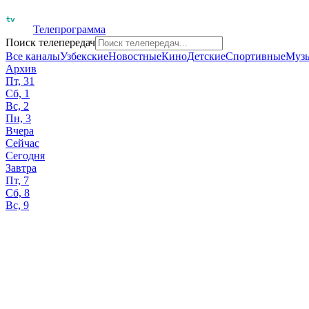
Телепрограмма
Поиск телепередач
Все каналы
Узбекские
Новостные
Кино
Детские
Спортивные
Муз
Архив
Пт, 31
Сб, 1
Вс, 2
Пн, 3
Вчера
Сейчас
Сегодня
Завтра
Пт, 7
Сб, 8
Вс, 9