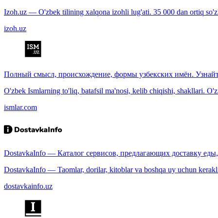
Izoh.uz — O'zbek tilining xalqona izohli lug'ati. 35 000 dan ortiq so'zla
izoh.uz
Полный смысл, происхождение, формы узбекских имён. Узнайт
O'zbek Ismlarning to'liq, batafsil ma'nosi, kelib chiqishi, shakllari. O'
ismlar.com
DostavkaInfo — Каталог сервисов, предлагающих доставку еды, 
DostavkaInfo — Taomlar, dorilar, kitoblar va boshqa uy uchun kerakli b
dostavkainfo.uz