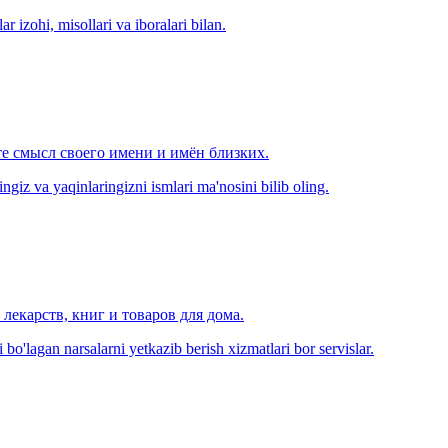
r izohi, misollari va iboralari bilan.
е смысл своего имени и имён близких.
zingiz va yaqinlaringizni ismlari ma'nosini bilib oling.
лекарств, книг и товаров для дома.
o'lagan narsalarni yetkazib berish xizmatlari bor servislar.