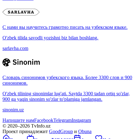
С нами вы научитесь грамотно писать на узбекском языке.
O'zbek tilida savodli yozishni biz bilan boshlang.
sarlavha.com
Словарь синонимов узбекского языка. Более 3300 слов и 900
синонимов.
O'zbek tilining sinonimlar lug'ati. Saytda 3300 tadan ortiq so'zlar,
900 ga yaqin sinonim so'zlar to'plamiga jamlangan.
sinonim.uz
Напишите нам
Facebook
Telegram
Instagram
© 2020–
2026
TvInfo.uz
Проект принадлежит
GoodGroup
и
Obuna