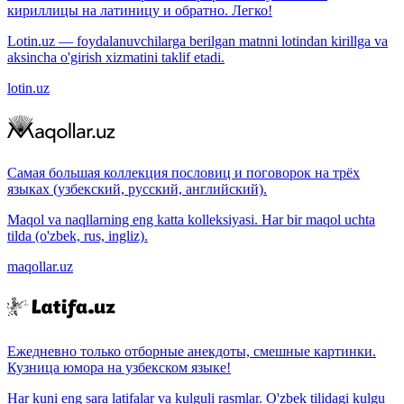
кириллицы на латиницу и обратно. Легко!
Lotin.uz — foydalanuvchilarga berilgan matnni lotindan kirillga va
aksincha o'girish xizmatini taklif etadi.
lotin.uz
Самая большая коллекция пословиц и поговорок на трёх
языках (узбекский, русский, английский).
Maqol va naqllarning eng katta kolleksiyasi. Har bir maqol uchta
tilda (o'zbek, rus, ingliz).
maqollar.uz
Ежедневно только отборные анекдоты, смешные картинки.
Кузница юмора на узбекском языке!
Har kuni eng sara latifalar va kulguli rasmlar. O'zbek tilidagi kulgu