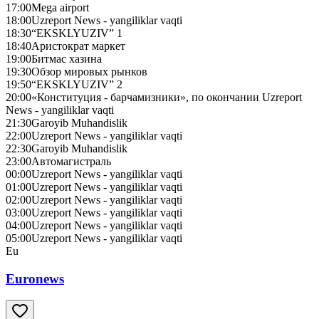
17:00
Mega airport
18:00
Uzreport News - yangiliklar vaqti
18:30
“EKSKLYUZIV” 1
18:40
Аристократ маркет
19:00
Битмас хазина
19:30
Обзор мировых рынков
19:50
“EKSKLYUZIV” 2
20:00
«Конституция - барчамизники», по окончании Uzreport
News - yangiliklar vaqti
21:30
Garoyib Muhandislik
22:00
Uzreport News - yangiliklar vaqti
22:30
Garoyib Muhandislik
23:00
Автомагистраль
00:00
Uzreport News - yangiliklar vaqti
01:00
Uzreport News - yangiliklar vaqti
02:00
Uzreport News - yangiliklar vaqti
03:00
Uzreport News - yangiliklar vaqti
04:00
Uzreport News - yangiliklar vaqti
05:00
Uzreport News - yangiliklar vaqti
Eu
Euronews