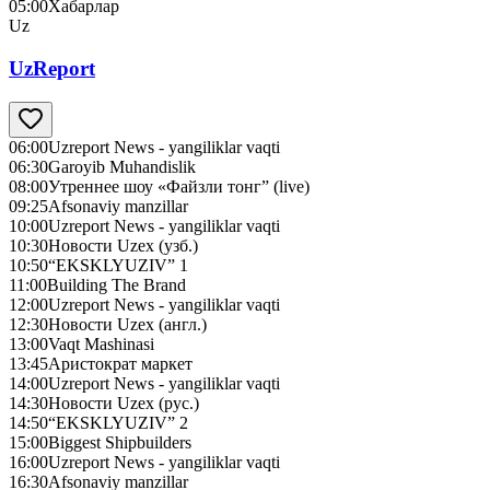
05:00
Хабарлар
Uz
UzReport
06:00
Uzreport News - yangiliklar vaqti
06:30
Garoyib Muhandislik
08:00
Утреннее шоу «Файзли тонг” (live)
09:25
Afsonaviy manzillar
10:00
Uzreport News - yangiliklar vaqti
10:30
Новости Uzex (узб.)
10:50
“EKSKLYUZIV” 1
11:00
Building The Brand
12:00
Uzreport News - yangiliklar vaqti
12:30
Новости Uzex (англ.)
13:00
Vaqt Mashinasi
13:45
Аристократ маркет
14:00
Uzreport News - yangiliklar vaqti
14:30
Новости Uzex (рус.)
14:50
“EKSKLYUZIV” 2
15:00
Biggest Shipbuilders
16:00
Uzreport News - yangiliklar vaqti
16:30
Afsonaviy manzillar