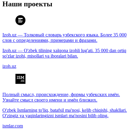
Наши проекты
Izoh.uz — Толковый словарь узбекского языка. Более 35 000
слов с определениями, примерами и фразами.
Izoh.uz — O'zbek tilining xalqona izohli lug'ati. 35 000 dan ortiq
so'zlar izohi, misollari va iboralari bilan.
izoh.uz
Полный смысл, происхождение, формы узбекских имён.
Узнайте смысл своего имени и имён близких.
O'zbek Ismlarning to'liq, batafsil ma'nosi, kelib chiqishi, shakllari.
O'zingiz va yaqinlaringizni ismlari ma'nosini bilib oling.
ismlar.com