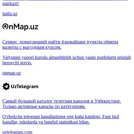
markazi!
latifa.uz
Сервис, помогающий найти ближайшие пункты обмена
валюты с выгодным курсом.
Valyutani yuqori kursda almashtirish uchun yaqin punktlarni aniqlab
beruvchi servis.
onmap.uz
Самый большой каталог телеграм каналов в Узбекистане.
Только активные каналы по категориям.
O'zbekcha telegram kanallarining eng katta katalogi. Faqt faol
kanallar, ruknlarda va batafsil statistikasi bilan.
uztelegram.com