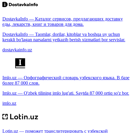
DostavkaInfo — Каталог сервисов, предлагающих доставку
еды, лекарств, книг и товаров для дома.
DostavkaInfo — Taomlar, dorilar, kitoblar va boshqa uy uchun
kerakli bo'lagan narsalarni yetkazib berish xizmatlari bor servislar.
dostavkainfo.uz
Imlo.uz — Орфографический словарь узбекского языка. В базе
более 87 000 слов.
Imlo.uz — O'zbek tilining imlo lug'ati. Saytda 87 000 ortiq so'z bor.
imlo.uz
Lotin.uz — поможет транслитерировать с узбекской