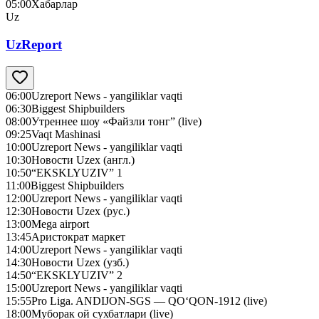
05:00
Хабарлар
Uz
UzReport
06:00
Uzreport News - yangiliklar vaqti
06:30
Biggest Shipbuilders
08:00
Утреннее шоу «Файзли тонг” (live)
09:25
Vaqt Mashinasi
10:00
Uzreport News - yangiliklar vaqti
10:30
Новости Uzex (англ.)
10:50
“EKSKLYUZIV” 1
11:00
Biggest Shipbuilders
12:00
Uzreport News - yangiliklar vaqti
12:30
Новости Uzex (рус.)
13:00
Mega airport
13:45
Аристократ маркет
14:00
Uzreport News - yangiliklar vaqti
14:30
Новости Uzex (узб.)
14:50
“EKSKLYUZIV” 2
15:00
Uzreport News - yangiliklar vaqti
15:55
Pro Liga. ANDIJON-SGS — QO‘QON-1912 (live)
18:00
Муборак ой сухбатлари (live)