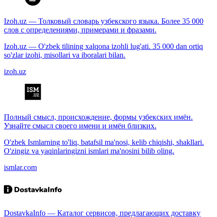
Izoh.uz — Толковый словарь узбекского языка. Более 35 000
слов с определениями, примерами и фразами.
Izoh.uz — O'zbek tilining xalqona izohli lug'ati. 35 000 dan ortiq
so'zlar izohi, misollari va iboralari bilan.
izoh.uz
Полный смысл, происхождение, формы узбекских имён.
Узнайте смысл своего имени и имён близких.
O'zbek Ismlarning to'liq, batafsil ma'nosi, kelib chiqishi, shakllari.
O'zingiz va yaqinlaringizni ismlari ma'nosini bilib oling.
ismlar.com
DostavkaInfo — Каталог сервисов, предлагающих доставку