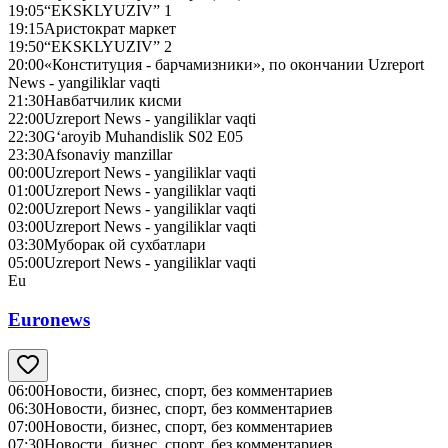
19:05
“EKSKLYUZIV” 1
19:15
Аристократ маркет
19:50
“EKSKLYUZIV” 2
20:00
«Конституция - барчамизники», по окончании Uzreport
News - yangiliklar vaqti
21:30
Навбатчилик кисми
22:00
Uzreport News - yangiliklar vaqti
22:30
G‘aroyib Muhandislik S02 E05
23:30
Afsonaviy manzillar
00:00
Uzreport News - yangiliklar vaqti
01:00
Uzreport News - yangiliklar vaqti
02:00
Uzreport News - yangiliklar vaqti
03:00
Uzreport News - yangiliklar vaqti
03:30
Муборак ой сухбатлари
05:00
Uzreport News - yangiliklar vaqti
Eu
Euronews
06:00
Новости, бизнес, спорт, без комментариев
06:30
Новости, бизнес, спорт, без комментариев
07:00
Новости, бизнес, спорт, без комментариев
07:30
Новости, бизнес, спорт, без комментариев