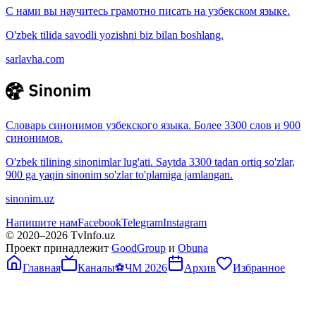
С нами вы научитесь грамотно писать на узбекском языке.
O'zbek tilida savodli yozishni biz bilan boshlang.
sarlavha.com
Словарь синонимов узбекского языка. Более 3300 слов и 900
синонимов.
O'zbek tilining sinonimlar lug'ati. Saytda 3300 tadan ortiq so'zlar,
900 ga yaqin sinonim so'zlar to'plamiga jamlangan.
sinonim.uz
Напишите нам
Facebook
Telegram
Instagram
© 2020–
2026
TvInfo.uz
Проект принадлежит
GoodGroup
и
Obuna
Главная
Каналы
⚽
ЧМ 2026
Архив
Избранное