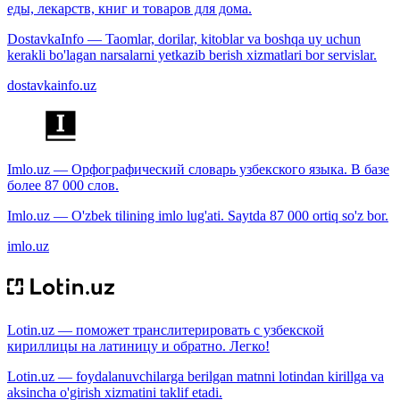
еды, лекарств, книг и товаров для дома.
DostavkaInfo — Taomlar, dorilar, kitoblar va boshqa uy uchun
kerakli bo'lagan narsalarni yetkazib berish xizmatlari bor servislar.
dostavkainfo.uz
Imlo.uz — Орфографический словарь узбекского языка. В базе
более 87 000 слов.
Imlo.uz — O'zbek tilining imlo lug'ati. Saytda 87 000 ortiq so'z bor.
imlo.uz
Lotin.uz — поможет транслитерировать с узбекской
кириллицы на латиницу и обратно. Легко!
Lotin.uz — foydalanuvchilarga berilgan matnni lotindan kirillga va
aksincha o'girish xizmatini taklif etadi.