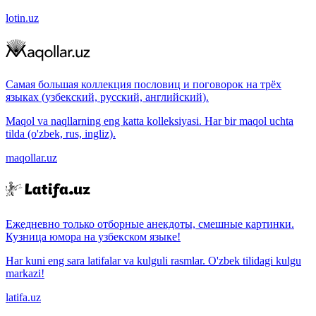
lotin.uz
Самая большая коллекция пословиц и поговорок на трёх
языках (узбекский, русский, английский).
Maqol va naqllarning eng katta kolleksiyasi. Har bir maqol uchta
tilda (o'zbek, rus, ingliz).
maqollar.uz
Ежедневно только отборные анекдоты, смешные картинки.
Кузница юмора на узбекском языке!
Har kuni eng sara latifalar va kulguli rasmlar. O'zbek tilidagi kulgu
markazi!
latifa.uz