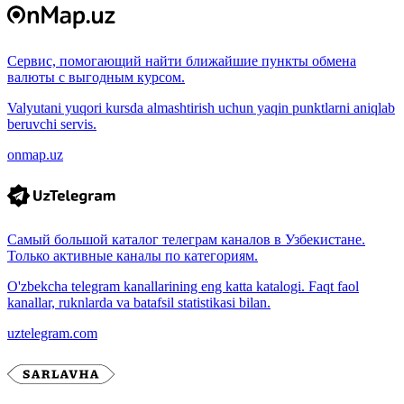
Сервис, помогающий найти ближайшие пункты обмена
валюты с выгодным курсом.
Valyutani yuqori kursda almashtirish uchun yaqin punktlarni aniqlab
beruvchi servis.
onmap.uz
Самый большой каталог телеграм каналов в Узбекистане.
Только активные каналы по категориям.
O'zbekcha telegram kanallarining eng katta katalogi. Faqt faol
kanallar, ruknlarda va batafsil statistikasi bilan.
uztelegram.com