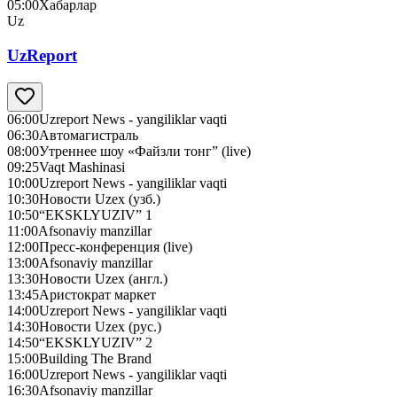
05:00
Хабарлар
Uz
UzReport
06:00
Uzreport News - yangiliklar vaqti
06:30
Автомагистраль
08:00
Утреннее шоу «Файзли тонг” (live)
09:25
Vaqt Mashinasi
10:00
Uzreport News - yangiliklar vaqti
10:30
Новости Uzex (узб.)
10:50
“EKSKLYUZIV” 1
11:00
Afsonaviy manzillar
12:00
Пресс-конференция (live)
13:00
Afsonaviy manzillar
13:30
Новости Uzex (англ.)
13:45
Аристократ маркет
14:00
Uzreport News - yangiliklar vaqti
14:30
Новости Uzex (рус.)
14:50
“EKSKLYUZIV” 2
15:00
Building The Brand
16:00
Uzreport News - yangiliklar vaqti
16:30
Afsonaviy manzillar