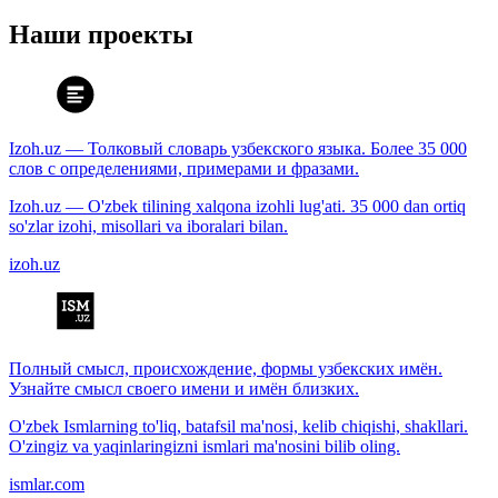
Наши проекты
Izoh.uz — Толковый словарь узбекского языка. Более 35 000
слов с определениями, примерами и фразами.
Izoh.uz — O'zbek tilining xalqona izohli lug'ati. 35 000 dan ortiq
so'zlar izohi, misollari va iboralari bilan.
izoh.uz
Полный смысл, происхождение, формы узбекских имён.
Узнайте смысл своего имени и имён близких.
O'zbek Ismlarning to'liq, batafsil ma'nosi, kelib chiqishi, shakllari.
O'zingiz va yaqinlaringizni ismlari ma'nosini bilib oling.
ismlar.com