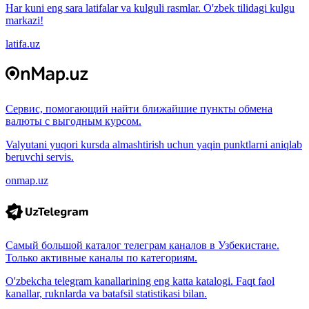
Har kuni eng sara latifalar va kulguli rasmlar. O'zbek tilidagi kulgu
markazi!
latifa.uz
Сервис, помогающий найти ближайшие пункты обмена
валюты с выгодным курсом.
Valyutani yuqori kursda almashtirish uchun yaqin punktlarni aniqlab
beruvchi servis.
onmap.uz
Самый большой каталог телеграм каналов в Узбекистане.
Только активные каналы по категориям.
O'zbekcha telegram kanallarining eng katta katalogi. Faqt faol
kanallar, ruknlarda va batafsil statistikasi bilan.