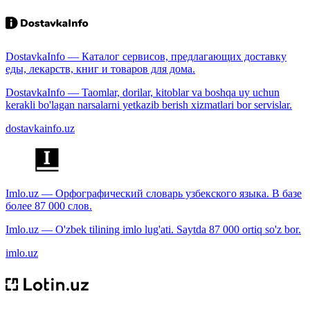
DostavkaInfo — Каталог сервисов, предлагающих доставку
еды, лекарств, книг и товаров для дома.
DostavkaInfo — Taomlar, dorilar, kitoblar va boshqa uy uchun
kerakli bo'lagan narsalarni yetkazib berish xizmatlari bor servislar.
dostavkainfo.uz
Imlo.uz — Орфографический словарь узбекского языка. В базе
более 87 000 слов.
Imlo.uz — O'zbek tilining imlo lug'ati. Saytda 87 000 ortiq so'z bor.
imlo.uz