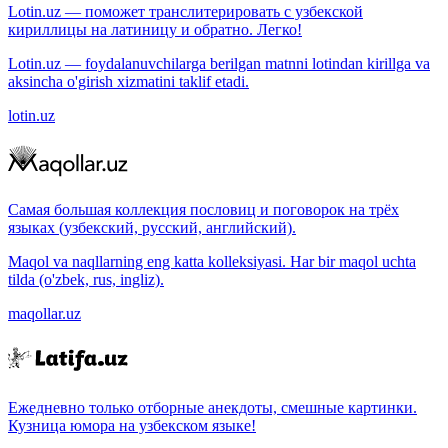
Lotin.uz — поможет транслитерировать с узбекской
кириллицы на латиницу и обратно. Легко!
Lotin.uz — foydalanuvchilarga berilgan matnni lotindan kirillga va
aksincha o'girish xizmatini taklif etadi.
lotin.uz
Самая большая коллекция пословиц и поговорок на трёх
языках (узбекский, русский, английский).
Maqol va naqllarning eng katta kolleksiyasi. Har bir maqol uchta
tilda (o'zbek, rus, ingliz).
maqollar.uz
Ежедневно только отборные анекдоты, смешные картинки.
Кузница юмора на узбекском языке!