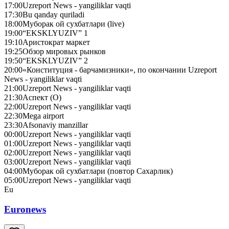
17:00
Uzreport News - yangiliklar vaqti
17:30
Bu qanday quriladi
18:00
Муборак ой сухбатлари (live)
19:00
“EKSKLYUZIV” 1
19:10
Аристократ маркет
19:25
Обзор мировых рынков
19:50
“EKSKLYUZIV” 2
20:00
«Конституция - барчамизники», по окончании Uzreport
News - yangiliklar vaqti
21:00
Uzreport News - yangiliklar vaqti
21:30
Аспект (О)
22:00
Uzreport News - yangiliklar vaqti
22:30
Mega airport
23:30
Afsonaviy manzillar
00:00
Uzreport News - yangiliklar vaqti
01:00
Uzreport News - yangiliklar vaqti
02:00
Uzreport News - yangiliklar vaqti
03:00
Uzreport News - yangiliklar vaqti
04:00
Муборак ой сухбатлари (повтор Сахарлик)
05:00
Uzreport News - yangiliklar vaqti
Eu
Euronews