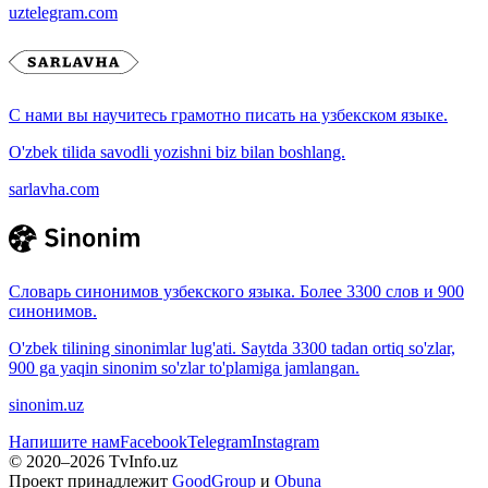
uztelegram.com
С нами вы научитесь грамотно писать на узбекском языке.
O'zbek tilida savodli yozishni biz bilan boshlang.
sarlavha.com
Словарь синонимов узбекского языка. Более 3300 слов и 900
синонимов.
O'zbek tilining sinonimlar lug'ati. Saytda 3300 tadan ortiq so'zlar,
900 ga yaqin sinonim so'zlar to'plamiga jamlangan.
sinonim.uz
Напишите нам
Facebook
Telegram
Instagram
© 2020–
2026
TvInfo.uz
Проект принадлежит
GoodGroup
и
Obuna