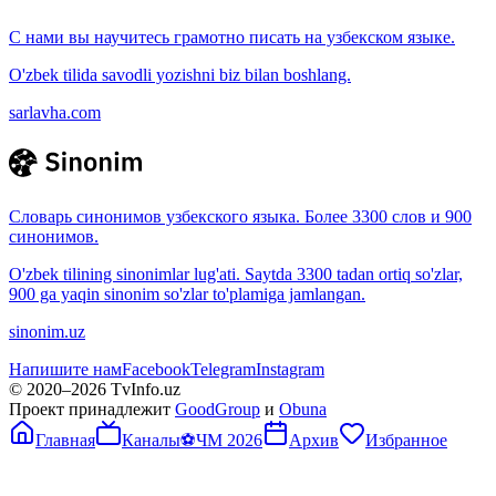
С нами вы научитесь грамотно писать на узбекском языке.
O'zbek tilida savodli yozishni biz bilan boshlang.
sarlavha.com
Словарь синонимов узбекского языка. Более 3300 слов и 900
синонимов.
O'zbek tilining sinonimlar lug'ati. Saytda 3300 tadan ortiq so'zlar,
900 ga yaqin sinonim so'zlar to'plamiga jamlangan.
sinonim.uz
Напишите нам
Facebook
Telegram
Instagram
© 2020–
2026
TvInfo.uz
Проект принадлежит
GoodGroup
и
Obuna
Главная
Каналы
⚽
ЧМ 2026
Архив
Избранное