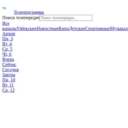
Телепрограмма
Поиск телепередач
Все
каналы
Узбекские
Новостные
Кино
Детские
Спортивные
Музыкал
Архив
Пн, 3
Вт, 4
Ср, 5
Чт, 6
Вчера
Сейчас
Сегодня
Завтра
Пн, 10
Вт, 11
Ср, 12