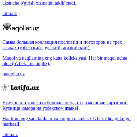
aksincha o'girish xizmatini taklif etadi.
lotin.uz
Самая большая коллекция пословиц и поговорок на трёх
языках (узбекский, русский, английский).
Maqol va naqllarning eng katta kolleksiyasi. Har bir maqol uchta
tilda (o'zbek, rus, ingliz).
maqollar.uz
Ежедневно только отборные анекдоты, смешные картинки.
Кузница юмора на узбекском языке!
Har kuni eng sara latifalar va kulguli rasmlar. O'zbek tilidagi kulgu
markazi!
latifa.uz