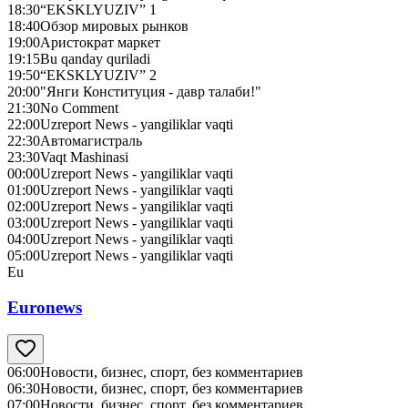
18:30
“EKSKLYUZIV” 1
18:40
Обзор мировых рынков
19:00
Аристократ маркет
19:15
Bu qanday quriladi
19:50
“EKSKLYUZIV” 2
20:00
"Янги Конституция - давр талаби!"
21:30
No Сomment
22:00
Uzreport News - yangiliklar vaqti
22:30
Автомагистраль
23:30
Vaqt Mashinasi
00:00
Uzreport News - yangiliklar vaqti
01:00
Uzreport News - yangiliklar vaqti
02:00
Uzreport News - yangiliklar vaqti
03:00
Uzreport News - yangiliklar vaqti
04:00
Uzreport News - yangiliklar vaqti
05:00
Uzreport News - yangiliklar vaqti
Eu
Euronews
06:00
Новости, бизнес, спорт, без комментариев
06:30
Новости, бизнес, спорт, без комментариев
07:00
Новости, бизнес, спорт, без комментариев