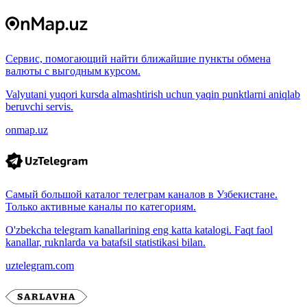
Сервис, помогающий найти ближайшие пункты обмена
валюты с выгодным курсом.
Valyutani yuqori kursda almashtirish uchun yaqin punktlarni aniqlab
beruvchi servis.
onmap.uz
Самый большой каталог телеграм каналов в Узбекистане.
Только активные каналы по категориям.
O'zbekcha telegram kanallarining eng katta katalogi. Faqt faol
kanallar, ruknlarda va batafsil statistikasi bilan.
uztelegram.com