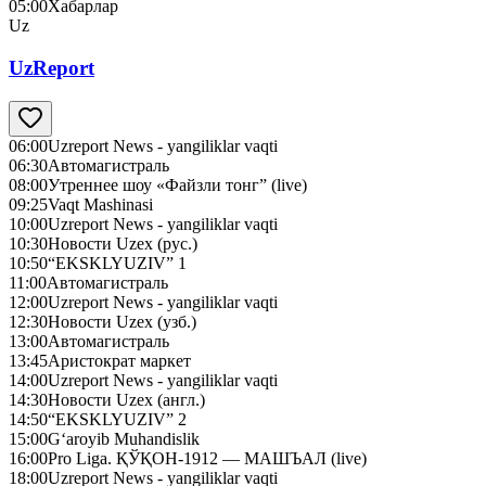
05:00
Хабарлар
Uz
UzReport
06:00
Uzreport News - yangiliklar vaqti
06:30
Автомагистраль
08:00
Утреннее шоу «Файзли тонг” (live)
09:25
Vaqt Mashinasi
10:00
Uzreport News - yangiliklar vaqti
10:30
Новости Uzex (рус.)
10:50
“EKSKLYUZIV” 1
11:00
Автомагистраль
12:00
Uzreport News - yangiliklar vaqti
12:30
Новости Uzex (узб.)
13:00
Автомагистраль
13:45
Аристократ маркет
14:00
Uzreport News - yangiliklar vaqti
14:30
Новости Uzex (англ.)
14:50
“EKSKLYUZIV” 2
15:00
G‘aroyib Muhandislik
16:00
Pro Liga. ҚЎҚОН-1912 — МАШЪАЛ (live)
18:00
Uzreport News - yangiliklar vaqti