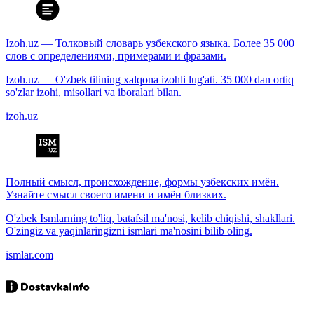
Izoh.uz — Толковый словарь узбекского языка. Более 35 000
слов с определениями, примерами и фразами.
Izoh.uz — O'zbek tilining xalqona izohli lug'ati. 35 000 dan ortiq
so'zlar izohi, misollari va iboralari bilan.
izoh.uz
Полный смысл, происхождение, формы узбекских имён.
Узнайте смысл своего имени и имён близких.
O'zbek Ismlarning to'liq, batafsil ma'nosi, kelib chiqishi, shakllari.
O'zingiz va yaqinlaringizni ismlari ma'nosini bilib oling.
ismlar.com