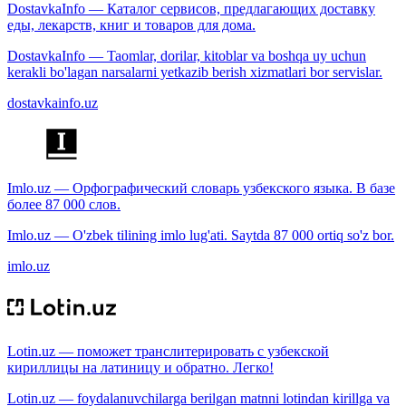
DostavkaInfo — Каталог сервисов, предлагающих доставку
еды, лекарств, книг и товаров для дома.
DostavkaInfo — Taomlar, dorilar, kitoblar va boshqa uy uchun
kerakli bo'lagan narsalarni yetkazib berish xizmatlari bor servislar.
dostavkainfo.uz
Imlo.uz — Орфографический словарь узбекского языка. В базе
более 87 000 слов.
Imlo.uz — O'zbek tilining imlo lug'ati. Saytda 87 000 ortiq so'z bor.
imlo.uz
Lotin.uz — поможет транслитерировать с узбекской
кириллицы на латиницу и обратно. Легко!
Lotin.uz — foydalanuvchilarga berilgan matnni lotindan kirillga va