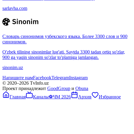
sarlavha.com
Словарь синонимов узбекского языка. Более 3300 слов и 900
синонимов.
O'zbek tilining sinonimlar lug'ati. Saytda 3300 tadan ortiq so'zlar,
900 ga yaqin sinonim so'zlar to'plamiga jamlangan.
sinonim.uz
Напишите нам
Facebook
Telegram
Instagram
© 2020–
2026
TvInfo.uz
Проект принадлежит
GoodGroup
и
Obuna
Главная
Каналы
⚽
ЧМ 2026
Архив
Избранное