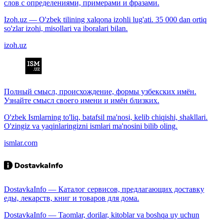
слов с определениями, примерами и фразами.
Izoh.uz — O'zbek tilining xalqona izohli lug'ati. 35 000 dan ortiq
so'zlar izohi, misollari va iboralari bilan.
izoh.uz
Полный смысл, происхождение, формы узбекских имён.
Узнайте смысл своего имени и имён близких.
O'zbek Ismlarning to'liq, batafsil ma'nosi, kelib chiqishi, shakllari.
O'zingiz va yaqinlaringizni ismlari ma'nosini bilib oling.
ismlar.com
DostavkaInfo — Каталог сервисов, предлагающих доставку
еды, лекарств, книг и товаров для дома.
DostavkaInfo — Taomlar, dorilar, kitoblar va boshqa uy uchun