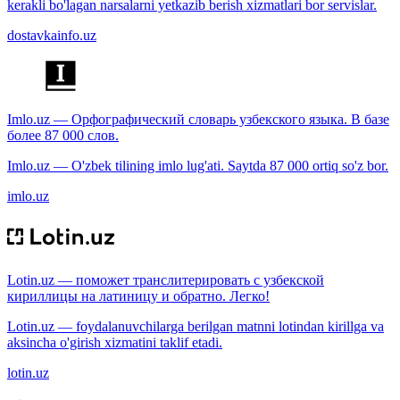
kerakli bo'lagan narsalarni yetkazib berish xizmatlari bor servislar.
dostavkainfo.uz
Imlo.uz — Орфографический словарь узбекского языка. В базе
более 87 000 слов.
Imlo.uz — O'zbek tilining imlo lug'ati. Saytda 87 000 ortiq so'z bor.
imlo.uz
Lotin.uz — поможет транслитерировать с узбекской
кириллицы на латиницу и обратно. Легко!
Lotin.uz — foydalanuvchilarga berilgan matnni lotindan kirillga va
aksincha o'girish xizmatini taklif etadi.
lotin.uz