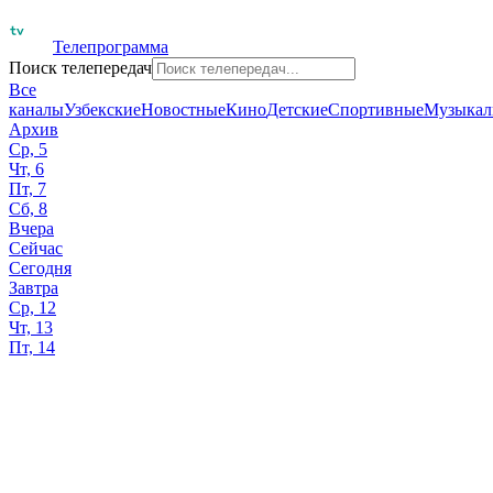
Телепрограмма
Поиск телепередач
Все
каналы
Узбекские
Новостные
Кино
Детские
Спортивные
Музыкал
Архив
Ср, 5
Чт, 6
Пт, 7
Сб, 8
Вчера
Сейчас
Сегодня
Завтра
Ср, 12
Чт, 13
Пт, 14