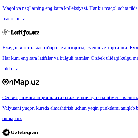
Maqol va naqllarning eng katta kolleksiyasi. Har bir maqol uchta tilda (
maqollar.uz
Ежедневно только отборные анекдоты, смешные картинки. Куз
Har kuni eng sara latifalar va kulguli rasmlar. O'zbek tilidagi kulgu m
latifa.uz
Сервис, помогающий найти ближайшие пункты обмена валюты
Valyutani yuqori kursda almashtirish uchun yaqin punktlarni aniqlab b
onmap.uz