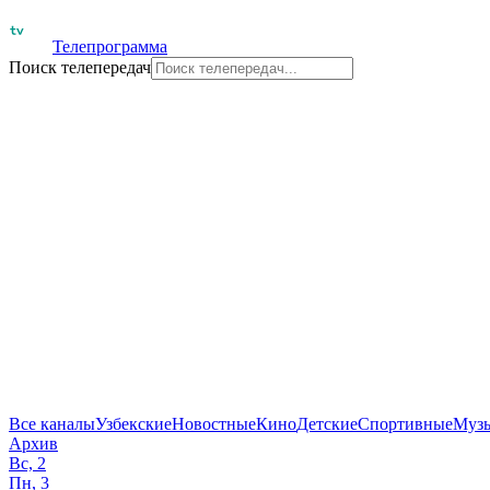
Телепрограмма
Поиск телепередач
Все каналы
Узбекские
Новостные
Кино
Детские
Спортивные
Муз
Архив
Вс, 2
Пн, 3