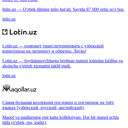
Imlo.uz — O'zbek tilining imlo lug'ati. Saytda 87 000 ortiq so'z bor.
imlo.uz
Lotin.uz — поможет транслитерировать с узбекской
кириллицы на латиницу и обратно. Легко!
Lotin.uz — foydalanuvchilarga berilgan matnni lotindan kirillga va
aksincha o'girish xizmatini taklif etadi.
lotin.uz
Самая большая коллекция пословиц и поговорок на трёх
языках (узбекский, русский, английский).
Maqol va naqllarning eng katta kolleksiyasi. Har bir maqol uchta
tilda (o'zbek, rus, ingliz).