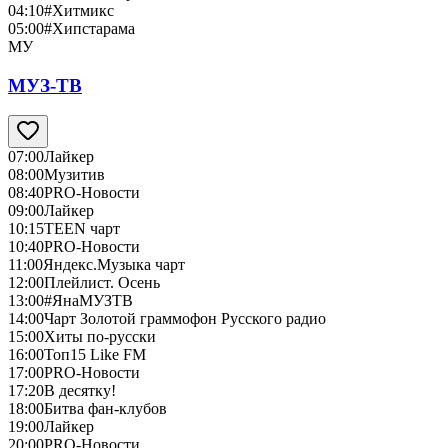
04:10
#Хитмикс
05:00
#Хипстарама
МУ
МУЗ-ТВ
07:00
Лайкер
08:00
Музитив
08:40
PRO-Новости
09:00
Лайкер
10:15
TEEN чарт
10:40
PRO-Новости
11:00
Яндекс.Музыка чарт
12:00
Плейлист. Осень
13:00
#ЯнаМУЗТВ
14:00
Чарт Золотой граммофон Русского радио
15:00
Хиты по-русски
16:00
Топ15 Like FM
17:00
PRO-Новости
17:20
В десятку!
18:00
Битва фан-клубов
19:00
Лайкер
20:00
PRO-Новости