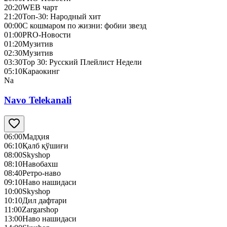
20:20
WEB чарт
21:20
Топ-30: Народный хит
00:00
С кошмаром по жизни: фобии звезд
01:00
PRO-Новости
01:20
Музитив
02:30
Музитив
03:30
Top 30: Русский Плейлист Недели
05:10
Караокинг
Na
Navo Telekanali
06:00
Мадҳия
06:10
Қалб қўшиғи
08:00
Skyshop
08:10
Навобахш
08:40
Ретро-наво
09:10
Наво нашидаси
10:00
Skyshop
10:10
Дил дафтари
11:00
Zargarshop
13:00
Наво нашидаси