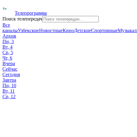
Телепрограмма
Поиск телепередач
Все
каналы
Узбекские
Новостные
Кино
Детские
Спортивные
Музыкал
Архив
Пн, 3
Вт, 4
Ср, 5
Чт, 6
Вчера
Сейчас
Сегодня
Завтра
Пн, 10
Вт, 11
Ср, 12