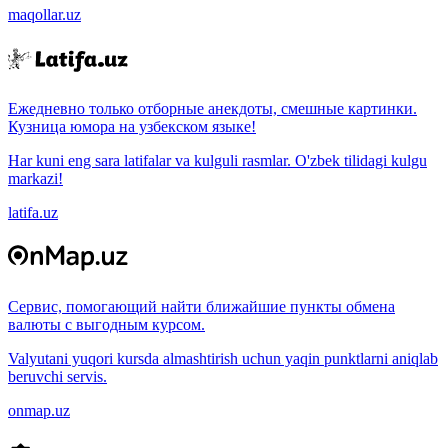
maqollar.uz
Ежедневно только отборные анекдоты, смешные картинки.
Кузница юмора на узбекском языке!
Har kuni eng sara latifalar va kulguli rasmlar. O'zbek tilidagi kulgu
markazi!
latifa.uz
Сервис, помогающий найти ближайшие пункты обмена
валюты с выгодным курсом.
Valyutani yuqori kursda almashtirish uchun yaqin punktlarni aniqlab
beruvchi servis.
onmap.uz