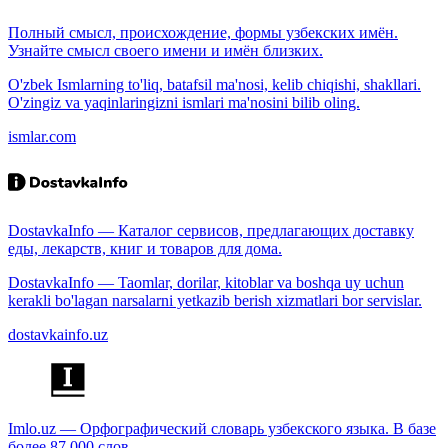
Полный смысл, происхождение, формы узбекских имён.
Узнайте смысл своего имени и имён близких.
O'zbek Ismlarning to'liq, batafsil ma'nosi, kelib chiqishi, shakllari.
O'zingiz va yaqinlaringizni ismlari ma'nosini bilib oling.
ismlar.com
DostavkaInfo — Каталог сервисов, предлагающих доставку
еды, лекарств, книг и товаров для дома.
DostavkaInfo — Taomlar, dorilar, kitoblar va boshqa uy uchun
kerakli bo'lagan narsalarni yetkazib berish xizmatlari bor servislar.
dostavkainfo.uz
Imlo.uz — Орфографический словарь узбекского языка. В базе
более 87 000 слов.