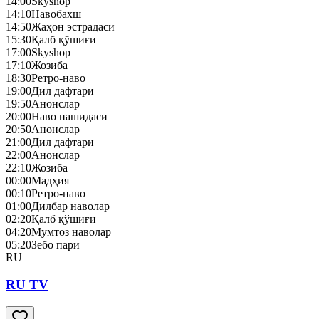
14:00
Skyshop
14:10
Навобахш
14:50
Жаҳон эстрадаси
15:30
Қалб қўшиғи
17:00
Skyshop
17:10
Жозиба
18:30
Ретро-наво
19:00
Дил дафтари
19:50
Анонслар
20:00
Наво нашидаси
20:50
Анонслар
21:00
Дил дафтари
22:00
Анонслар
22:10
Жозиба
00:00
Мадҳия
00:10
Ретро-наво
01:00
Дилбар наволар
02:20
Қалб қўшиғи
04:20
Мумтоз наволар
05:20
Зебо пари
RU
RU TV