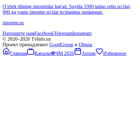
O'zbek tilining sinonimlar lug'ati. Saytda 3300 tadan ortiq so'zlar,
900 ga yaqin sinonim so'zlar to'plamiga jamlangan.
sinonim.uz
Напишите нам
Facebook
Telegram
Instagram
© 2020–
2026
TvInfo.uz
Проект принадлежит
GoodGroup
и
Obuna
Главная
Каналы
⚽
ЧМ 2026
Архив
Избранное