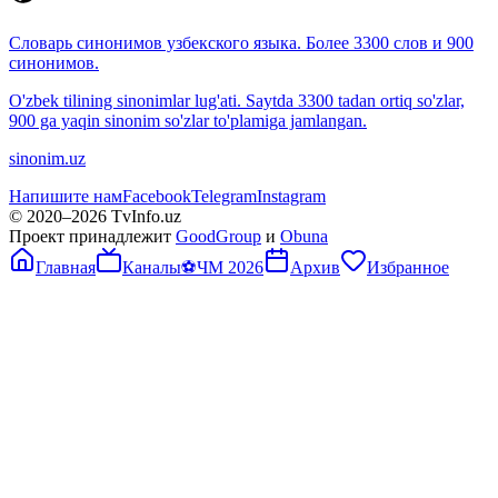
Словарь синонимов узбекского языка. Более 3300 слов и 900
синонимов.
O'zbek tilining sinonimlar lug'ati. Saytda 3300 tadan ortiq so'zlar,
900 ga yaqin sinonim so'zlar to'plamiga jamlangan.
sinonim.uz
Напишите нам
Facebook
Telegram
Instagram
© 2020–
2026
TvInfo.uz
Проект принадлежит
GoodGroup
и
Obuna
Главная
Каналы
⚽
ЧМ 2026
Архив
Избранное