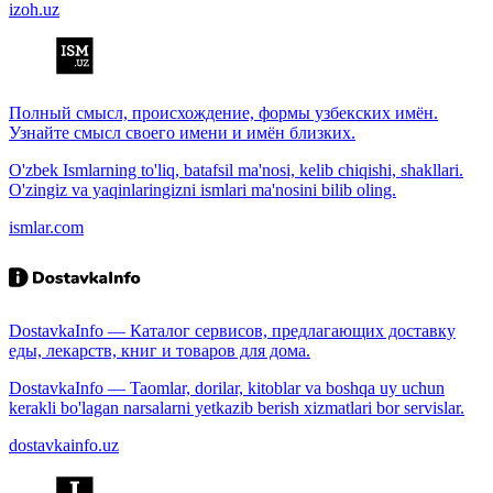
izoh.uz
Полный смысл, происхождение, формы узбекских имён.
Узнайте смысл своего имени и имён близких.
O'zbek Ismlarning to'liq, batafsil ma'nosi, kelib chiqishi, shakllari.
O'zingiz va yaqinlaringizni ismlari ma'nosini bilib oling.
ismlar.com
DostavkaInfo — Каталог сервисов, предлагающих доставку
еды, лекарств, книг и товаров для дома.
DostavkaInfo — Taomlar, dorilar, kitoblar va boshqa uy uchun
kerakli bo'lagan narsalarni yetkazib berish xizmatlari bor servislar.
dostavkainfo.uz