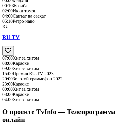
00:00
Мадҳия
00:10
Жозиба
02:00
Икки томон
04:00
Санъат ва саеҳат
05:10
Ретро-наво
RU
RU TV
07:00
Хит за хитом
08:00
Караоке
09:00
Хит за хитом
15:00
Премия RU.TV 2023
20:00
Золотой граммофон 2022
23:00
Караоке
00:00
Хит за хитом
03:00
Караоке
04:00
Хит за хитом
О проекте TvInfo — Телепрограмма
онлайн