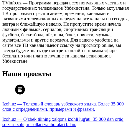
TVinfo.uz — Программа передач всех популярных частных и
государственных телеканалов Узбекистана. Только актуальная
ТВ-программа с расписанием, временем, каналами и
названиями телевизионных передач на все каналы на сегодня,
завтра и ближайшую неделю. Не пропустите время начала
любимых фильмов, сериалов, спортивных трансляций
футбола, баскетбола, ufc, mma, бокс, новости, музыка,
мультфильмы и другие передачи. Для вашего удобства на
сайте все ТВ каналы имеют ссылку на просмотр online, вы
всегда будете знать где смотреть онлайн в прямом эфире
бесплатно или платно лучшие тв каналы вещающие в
Узбекистане.
Наши проекты
Izoh.uz — Толковый словарь узбекского языка. Более 35 000
слов с определениями, примерами и фразами.
Izoh.uz — O'zbek tilining xalqona izohli lug'ati. 35 000 dan ortiq
so'zlar izohi, misollari va iboralari bilan.