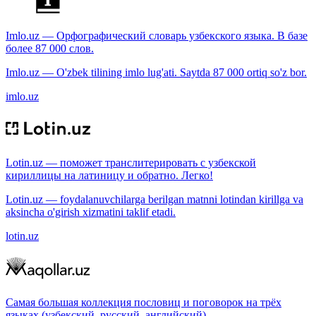
Imlo.uz — Орфографический словарь узбекского языка. В базе
более 87 000 слов.
Imlo.uz — O'zbek tilining imlo lug'ati. Saytda 87 000 ortiq so'z bor.
imlo.uz
Lotin.uz — поможет транслитерировать с узбекской
кириллицы на латиницу и обратно. Легко!
Lotin.uz — foydalanuvchilarga berilgan matnni lotindan kirillga va
aksincha o'girish xizmatini taklif etadi.
lotin.uz
Самая большая коллекция пословиц и поговорок на трёх
языках (узбекский, русский, английский).