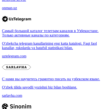
onmap.uz
Самый большой каталог телеграм каналов в Узбекистане.
Только активные каналы по категориям.
O'zbekcha telegram kanallarining eng katta katalogi. Faqt faol
kanallar, ruknlarda va batafsil statistikasi bilan.
uztelegram.com
С нами вы научитесь грамотно писать на узбекском языке.
O'zbek tilida savodli yozishni biz bilan boshlang.
sarlavha.com