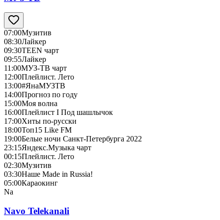
07:00
Музитив
08:30
Лайкер
09:30
TEEN чарт
09:55
Лайкер
11:00
МУЗ-ТВ чарт
12:00
Плейлист. Лето
13:00
#ЯнаМУЗТВ
14:00
Прогноз по году
15:00
Моя волна
16:00
Плейлист I Под шашлычок
17:00
Хиты по-русски
18:00
Топ15 Like FM
19:00
Белые ночи Санкт-Петербурга 2022
23:15
Яндекс.Музыка чарт
00:15
Плейлист. Лето
02:30
Музитив
03:30
Наше Made in Russia!
05:00
Караокинг
Na
Navo Telekanali