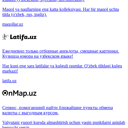
Maqol va naqllarning eng katta kolleksiyasi. Har bir maqol uchta
tilda (o'zbek, rus, ingliz).
maqollar.uz
Ежедневно только отборные анекдоты, смешные картинки.
Кузница юмора на узбекском языке!
Har kuni eng sara latifalar va kulguli rasmlar. O'zbek tilidagi kulgu
markazi!
latifa.uz
Сервис, помогающий найти ближайшие пункты обмена
валюты с выгодным курсом.
Valyutani yuqori kursda almashtirish uchun yaqin punktlarni aniqlab
beruvchi servis.