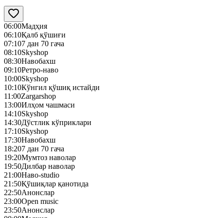
06:00
Мадҳия
06:10
Қалб қўшиғи
07:10
7 дан 70 гача
08:10
Skyshop
08:30
Навобахш
09:10
Ретро-наво
10:00
Skyshop
10:10
Кўнгил қўшиқ истайди
11:00
Zargarshop
13:00
Илҳом чашмаси
14:10
Skyshop
14:30
Дўстлик кўприклари
17:10
Skyshop
17:30
Навобахш
18:20
7 дан 70 гача
19:20
Мумтоз наволар
19:50
Дилбар наволар
21:00
Наво-studio
21:50
Қўшиқлар қанотида
22:50
Анонслар
23:00
Open music
23:50
Анонслар