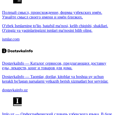
Полный смысл, происхождение, формы узбекских имён.
Узнайте смысл своего имени и имён близких.
O'zbek Ismlarning to'liq, batafsil ma'nosi, kelib chiqishi, shakllari.
O'zingiz va yaqinlaringizni ismlari ma'nosini bilib oling.
ismlar.com
DostavkaInfo — Каталог сервисов, предлагающих доставку
еды, лекарств, книг и товаров для дома.
DostavkaInfo — Taomlar, dorilar, kitoblar va boshqa uy uchun
kerakli bo'lagan narsalarni yetkazib berish xizmatlari bor servislar.
dostavkainfo.uz
Imlo.uz — Орфографический словарь узбекского языка. В базе