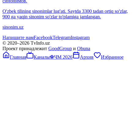
синонимов.
O'zbek tilining sinonimlar lug'ati. Saytda 3300 tadan ortiq so'zlar,
900 ga yaqin sinonim so'zlar to'plamiga jamlangan.
sinonim.uz
Напишите нам
Facebook
Telegram
Instagram
© 2020–
2026
TvInfo.uz
Проект принадлежит
GoodGroup
и
Obuna
Главная
Каналы
⚽
ЧМ 2026
Архив
Избранное