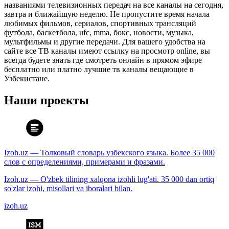
названиями телевизионных передач на все каналы на сегодня,
завтра и ближайшую неделю. Не пропустите время начала
любимых фильмов, сериалов, спортивных трансляций
футбола, баскетбола, ufc, mma, бокс, новости, музыка,
мультфильмы и другие передачи. Для вашего удобства на
сайте все ТВ каналы имеют ссылку на просмотр online, вы
всегда будете знать где смотреть онлайн в прямом эфире
бесплатно или платно лучшие тв каналы вещающие в
Узбекистане.
Наши проекты
Izoh.uz — Толковый словарь узбекского языка. Более 35 000
слов с определениями, примерами и фразами.
Izoh.uz — O'zbek tilining xalqona izohli lug'ati. 35 000 dan ortiq
so'zlar izohi, misollari va iboralari bilan.
izoh.uz