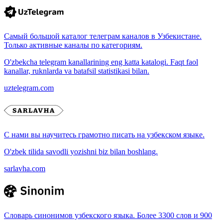
Самый большой каталог телеграм каналов в Узбекистане.
Только активные каналы по категориям.
O'zbekcha telegram kanallarining eng katta katalogi. Faqt faol
kanallar, ruknlarda va batafsil statistikasi bilan.
uztelegram.com
С нами вы научитесь грамотно писать на узбекском языке.
O'zbek tilida savodli yozishni biz bilan boshlang.
sarlavha.com
Словарь синонимов узбекского языка. Более 3300 слов и 900