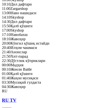
10:10
Дил дафтари
11:00
Zargarshop
13:00
Наво нашидаси
14:10
Skyshop
14:30
Дил дафтари
15:50
Қалб қўшиғи
17:00
Skyshop
17:10
Навобахш
18:10
Жавоҳир
20:00
Кўнгил қўшиқ истайди
20:40
Илҳом чашмаси
21:40
Анонслар
21:50
Хит-парад
22:30
Дўстлик кўприклари
00:00
Мадҳия
00:10
Жонли Battle
01:00
Қалб қўшиғи
01:40
Жаҳон мусиқаси
03:30
Мусиқий гулдаста
04:30
Жавоҳир
RU
RU TV