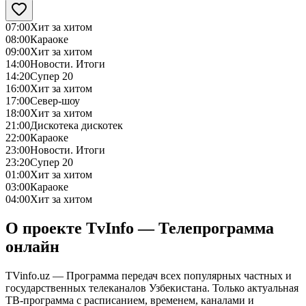
07:00
Хит за хитом
08:00
Караоке
09:00
Хит за хитом
14:00
Новости. Итоги
14:20
Супер 20
16:00
Хит за хитом
17:00
Север-шоу
18:00
Хит за хитом
21:00
Дискотека дискотек
22:00
Караоке
23:00
Новости. Итоги
23:20
Супер 20
01:00
Хит за хитом
03:00
Караоке
04:00
Хит за хитом
О проекте TvInfo — Телепрограмма
онлайн
TVinfo.uz — Программа передач всех популярных частных и
государственных телеканалов Узбекистана. Только актуальная
ТВ-программа с расписанием, временем, каналами и