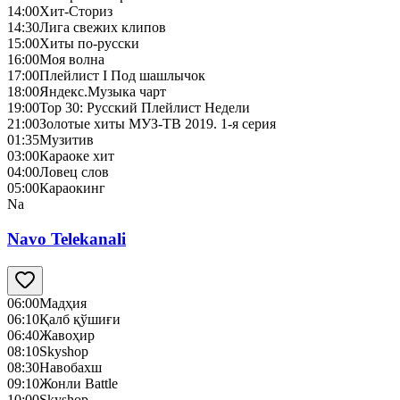
14:00
Хит-Сториз
14:30
Лига свежих клипов
15:00
Хиты по-русски
16:00
Моя волна
17:00
Плейлист I Под шашлычок
18:00
Яндекс.Музыка чарт
19:00
Top 30: Русский Плейлист Недели
21:00
Золотые хиты МУЗ-ТВ 2019. 1-я серия
01:35
Музитив
03:00
Караоке хит
04:00
Ловец слов
05:00
Караокинг
Na
Navo Telekanali
06:00
Мадҳия
06:10
Қалб қўшиғи
06:40
Жавоҳир
08:10
Skyshop
08:30
Навобахш
09:10
Жонли Battle
10:00
Skyshop