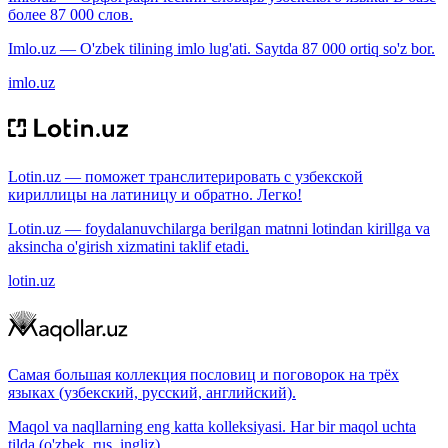
более 87 000 слов.
Imlo.uz — O'zbek tilining imlo lug'ati. Saytda 87 000 ortiq so'z bor.
imlo.uz
Lotin.uz — поможет транслитерировать с узбекской
кириллицы на латиницу и обратно. Легко!
Lotin.uz — foydalanuvchilarga berilgan matnni lotindan kirillga va
aksincha o'girish xizmatini taklif etadi.
lotin.uz
Самая большая коллекция пословиц и поговорок на трёх
языках (узбекский, русский, английский).
Maqol va naqllarning eng katta kolleksiyasi. Har bir maqol uchta
tilda (o'zbek, rus, ingliz).