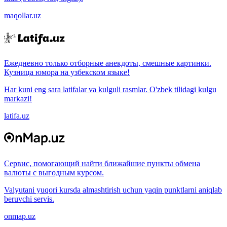
maqollar.uz
Ежедневно только отборные анекдоты, смешные картинки.
Кузница юмора на узбекском языке!
Har kuni eng sara latifalar va kulguli rasmlar. O'zbek tilidagi kulgu
markazi!
latifa.uz
Сервис, помогающий найти ближайшие пункты обмена
валюты с выгодным курсом.
Valyutani yuqori kursda almashtirish uchun yaqin punktlarni aniqlab
beruvchi servis.
onmap.uz