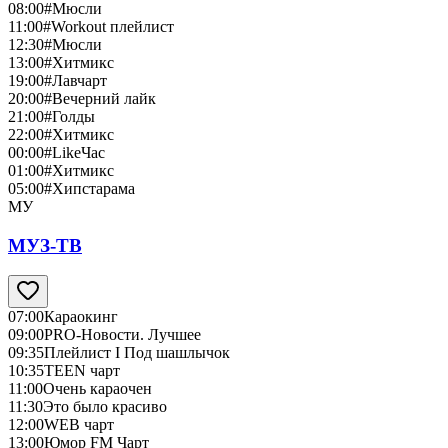
08:00
#Мюсли
11:00
#Workout плейлист
12:30
#Мюсли
13:00
#Хитмикс
19:00
#Лавчарт
20:00
#Вечерний лайк
21:00
#Голды
22:00
#Хитмикс
00:00
#LikeЧас
01:00
#Хитмикс
05:00
#Хипстарама
МУ
МУЗ-ТВ
07:00
Караокинг
09:00
PRO-Новости. Лучшее
09:35
Плейлист I Под шашлычок
10:35
TEEN чарт
11:00
Очень караочен
11:30
Это было красиво
12:00
WEB чарт
13:00
Юмор FM Чарт