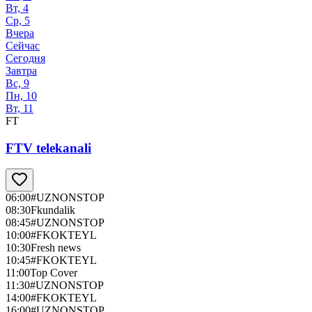
Вт, 4
Ср, 5
Вчера
Сейчас
Сегодня
Завтра
Вс, 9
Пн, 10
Вт, 11
FT
FTV telekanali
06:00
#UZNONSTOP
08:30
Fkundalik
08:45
#UZNONSTOP
10:00
#FKOKTEYL
10:30
Fresh news
10:45
#FKOKTEYL
11:00
Top Cover
11:30
#UZNONSTOP
14:00
#FKOKTEYL
16:00
#UZNONSTOP