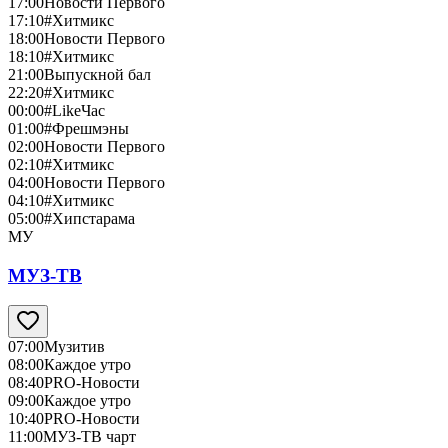
17:00
Новости Первого
17:10
#Хитмикс
18:00
Новости Первого
18:10
#Хитмикс
21:00
Выпускной бал
22:20
#Хитмикс
00:00
#LikeЧас
01:00
#Фрешмэны
02:00
Новости Первого
02:10
#Хитмикс
04:00
Новости Первого
04:10
#Хитмикс
05:00
#Хипстарама
МУ
МУЗ-ТВ
07:00
Музитив
08:00
Каждое утро
08:40
PRO-Новости
09:00
Каждое утро
10:40
PRO-Новости
11:00
МУЗ-ТВ чарт