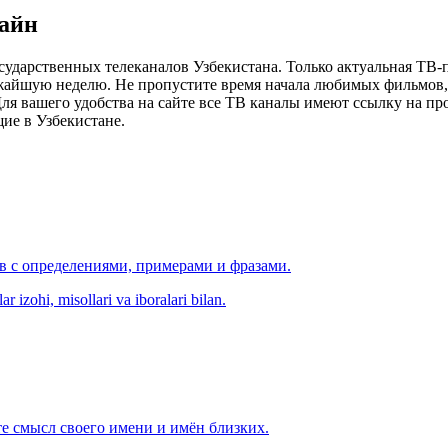
лайн
сударственных телеканалов Узбекистана. Только актуальная ТВ-
ижайшую неделю. Не пропустите время начала любимых фильмов, 
я вашего удобства на сайте все ТВ каналы имеют ссылку на просм
ие в Узбекистане.
ов с определениями, примерами и фразами.
r izohi, misollari va iboralari bilan.
е смысл своего имени и имён близких.