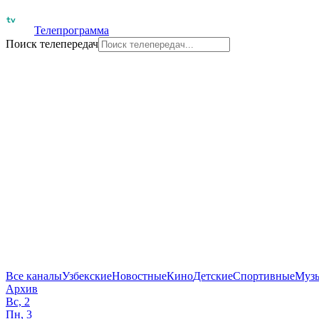
Телепрограмма
Поиск телепередач
Все каналы
Узбекские
Новостные
Кино
Детские
Спортивные
Муз
Архив
Вс, 2
Пн, 3