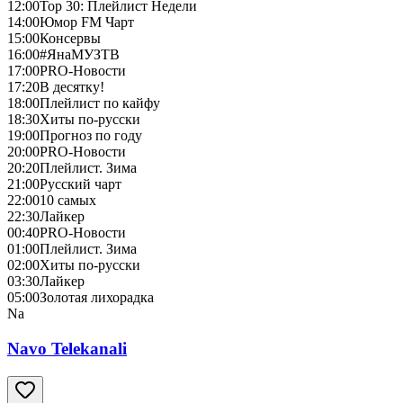
12:00
Top 30: Плейлист Недели
14:00
Юмор FM Чарт
15:00
Консервы
16:00
#ЯнаМУЗТВ
17:00
PRO-Новости
17:20
В десятку!
18:00
Плейлист по кайфу
18:30
Хиты по-русски
19:00
Прогноз по году
20:00
PRO-Новости
20:20
Плейлист. Зима
21:00
Русский чарт
22:00
10 самых
22:30
Лайкер
00:40
PRO-Новости
01:00
Плейлист. Зима
02:00
Хиты по-русски
03:30
Лайкер
05:00
Золотая лихорадка
Na
Navo Telekanali