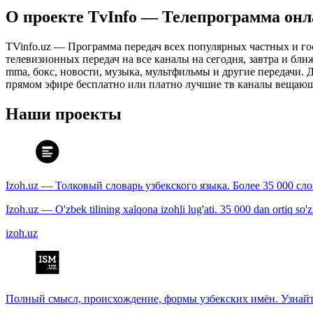
О проекте TvInfo — Телепрограмма он
TVinfo.uz — Программа передач всех популярных частных и го
телевизионных передач на все каналы на сегодня, завтра и бл
mma, бокс, новости, музыка, мультфильмы и другие передачи. Дл
прямом эфире бесплатно или платно лучшие тв каналы вещающ
Наши проекты
Izoh.uz — Толковый словарь узбекского языка. Более 35 000 сл
Izoh.uz — O'zbek tilining xalqona izohli lug'ati. 35 000 dan ortiq so'zla
izoh.uz
Полный смысл, происхождение, формы узбекских имён. Узнайт