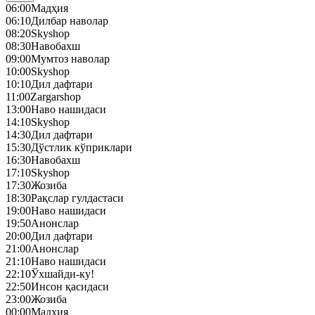
06:00
Мадҳия
06:10
Дилбар наволар
08:20
Skyshop
08:30
Навобахш
09:00
Мумтоз наволар
10:00
Skyshop
10:10
Дил дафтари
11:00
Zargarshop
13:00
Наво нашидаси
14:10
Skyshop
14:30
Дил дафтари
15:30
Дўстлик кўприклари
16:30
Навобахш
17:10
Skyshop
17:30
Жозиба
18:30
Рақслар гулдастаси
19:00
Наво нашидаси
19:50
Анонслар
20:00
Дил дафтари
21:00
Анонслар
21:10
Наво нашидаси
22:10
Ўхшайди-ку!
22:50
Инсон қасидаси
23:00
Жозиба
00:00
Мадҳия