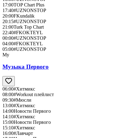
17:00
TOP Chart Plus
17:40
#UZNONSTOP
20:00
FKundalik
20:15
#UZNONSTOP
21:00
Turk Top Chart
22:40
#FKOKTEYL
00:00
#UZNONSTOP
04:00
#FKOKTEYL
05:00
#UZNONSTOP
Му
Музыка Первого
06:00
#Хитмикс
08:00
#Workout плейлист
09:30
#Мюсли
13:00
#Хитмикс
14:00
Новости Первого
14:10
#Хитмикс
15:00
Новости Первого
15:10
#Хитмикс
16:00
#Лавчарт