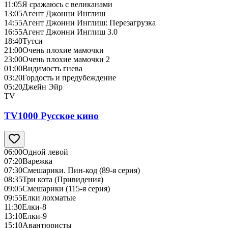
11:05
Я сражаюсь с великанами
13:05
Агент Джонни Инглиш
14:55
Агент Джонни Инглиш: Перезагрузка
16:55
Агент Джонни Инглиш 3.0
18:40
Тутси
21:00
Очень плохие мамочки
23:00
Очень плохие мамочки 2
01:00
Видимость гнева
03:20
Гордость и предубеждение
05:20
Джейн Эйр
TV
TV1000 Русское кино
06:00
Одной левой
07:20
Варежка
07:30
Смешарики. Пин-код (89-я серия)
08:35
Три кота (Привидения)
09:05
Смешарики (115-я серия)
09:55
Елки лохматые
11:30
Елки-8
13:10
Елки-9
15:10
Авантюристы