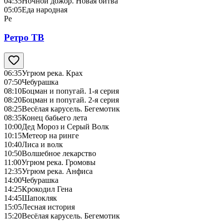
04:35
Ночной дожор. Новая битва
05:05
Еда народная
Ре
Ретро ТВ
06:35
Угрюм река. Крах
07:50
Чебурашка
08:10
Боцман и попугай. 1-я серия
08:20
Боцман и попугай. 2-я серия
08:25
Весёлая карусель. Бегемотик
08:35
Конец бабьего лета
10:00
Дед Мороз и Серый Волк
10:15
Метеор на ринге
10:40
Лиса и волк
10:50
Волшебное лекарство
11:00
Угрюм река. Громовы
12:35
Угрюм река. Анфиса
14:00
Чебурашка
14:25
Крокодил Гена
14:45
Шапокляк
15:05
Лесная история
15:20
Весёлая карусель. Бегемотик