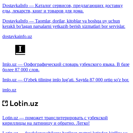
DostavkaInfo — Каталог сервисов, предлагающих доставку
еды, лекарств, книг и товаров для дома.
DostavkaInfo — Taomlar, dorilar, kitoblar va boshqa uy uchun
kerakli bo'lagan narsalarni yetkazib berish xizmatlari bor servislar.
dostavkainfo.uz
Imlo.uz — Орфографический словарь узбекского языка. В базе
более 87 000 слов.
Imlo.uz — O'zbek tilining imlo lug'ati. Saytda 87 000 ortiq so'z bor.
imlo.uz
Lotin.uz — поможет транслитерировать с узбекской
кириллицы на латиницу и обратно. Легко!