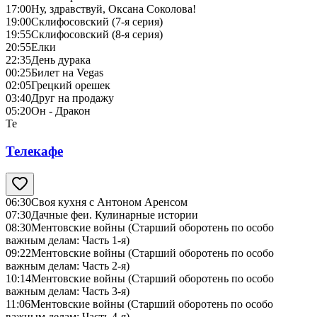
17:00
Ну, здравствуй, Оксана Соколова!
19:00
Склифосовский (7-я серия)
19:55
Склифосовский (8-я серия)
20:55
Елки
22:35
День дурака
00:25
Билет на Vegas
02:05
Грецкий орешек
03:40
Друг на продажу
05:20
Он - Дракон
Те
Телекафе
06:30
Своя кухня с Антоном Аренсом
07:30
Дачные феи. Кулинарные истории
08:30
Ментовские войны (Старший оборотень по особо
важным делам: Часть 1-я)
09:22
Ментовские войны (Старший оборотень по особо
важным делам: Часть 2-я)
10:14
Ментовские войны (Старший оборотень по особо
важным делам: Часть 3-я)
11:06
Ментовские войны (Старший оборотень по особо
важным делам: Часть 4-я)