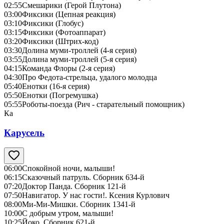
02:55
Смешарики (Герой Плутона)
03:00
Фиксики (Цепная реакция)
03:10
Фиксики (Глобус)
03:15
Фиксики (Фотоаппарат)
03:20
Фиксики (Штрих-код)
03:30
Долина муми-троллей (4-я серия)
03:55
Долина муми-троллей (5-я серия)
04:15
Команда Флоры (2-я серия)
04:30
Про Федота-стрельца, удалого молодца
05:40
Енотки (16-я серия)
05:50
Енотки (Погремушка)
05:55
Роботы-поезда (Рич - старательный помощник)
Ка
Карусель
06:00
Спокойной ночи, малыши!
06:15
Сказочный патруль. Сборник 634-й
07:20
Доктор Панда. Сборник 121-й
07:50
Навигатор. У нас гости!. Ксения Курлович
08:00
Ми-Ми-Мишки. Сборник 1341-й
10:00
С добрым утром, малыши!
10:25
Йоко. Сборник 621-й