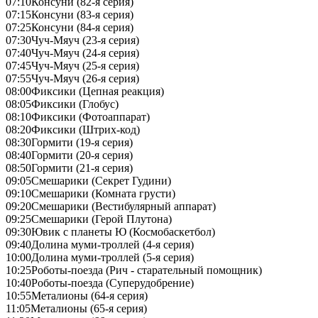
07:10
Консуни (82-я серия)
07:15
Консуни (83-я серия)
07:25
Консуни (84-я серия)
07:30
Чуч-Мяуч (23-я серия)
07:40
Чуч-Мяуч (24-я серия)
07:45
Чуч-Мяуч (25-я серия)
07:55
Чуч-Мяуч (26-я серия)
08:00
Фиксики (Цепная реакция)
08:05
Фиксики (Глобус)
08:10
Фиксики (Фотоаппарат)
08:20
Фиксики (Штрих-код)
08:30
Гормити (19-я серия)
08:40
Гормити (20-я серия)
08:50
Гормити (21-я серия)
09:05
Смешарики (Секрет Гудини)
09:10
Смешарики (Комната грусти)
09:20
Смешарики (Вестибулярный аппарат)
09:25
Смешарики (Герой Плутона)
09:30
Ювик с планеты Ю (Космобаскетбол)
09:40
Долина муми-троллей (4-я серия)
10:00
Долина муми-троллей (5-я серия)
10:25
Роботы-поезда (Рич - старательный помощник)
10:40
Роботы-поезда (Суперудобрение)
10:55
Металионы (64-я серия)
11:05
Металионы (65-я серия)