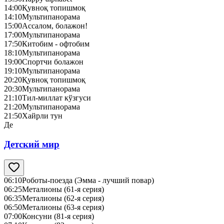
14:00
Қувноқ топишмоқ
14:10
Мультипанорама
15:00
Ассалом, болажон!
17:00
Мультипанорама
17:50
Китобим - офтобим
18:10
Мультипанорама
19:00
Спортчи болажон
19:10
Мультипанорама
20:20
Қувноқ топишмоқ
20:30
Мультипанорама
21:10
Тил-миллат кўзгуси
21:20
Мультипанорама
21:50
Хайрли тун
Де
Детский мир
06:10
Роботы-поезда (Эмма - лучший повар)
06:25
Металионы (61-я серия)
06:35
Металионы (62-я серия)
06:50
Металионы (63-я серия)
07:00
Консуни (81-я серия)