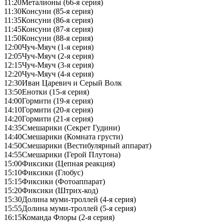
11:20
Металионы (66-я серия)
11:30
Консуни (85-я серия)
11:35
Консуни (86-я серия)
11:45
Консуни (87-я серия)
11:50
Консуни (88-я серия)
12:00
Чуч-Мяуч (1-я серия)
12:05
Чуч-Мяуч (2-я серия)
12:15
Чуч-Мяуч (3-я серия)
12:20
Чуч-Мяуч (4-я серия)
12:30
Иван Царевич и Серый Волк
13:50
Енотки (15-я серия)
14:00
Гормити (19-я серия)
14:10
Гормити (20-я серия)
14:20
Гормити (21-я серия)
14:35
Смешарики (Секрет Гудини)
14:40
Смешарики (Комната грусти)
14:50
Смешарики (Вестибулярный аппарат)
14:55
Смешарики (Герой Плутона)
15:00
Фиксики (Цепная реакция)
15:10
Фиксики (Глобус)
15:15
Фиксики (Фотоаппарат)
15:20
Фиксики (Штрих-код)
15:30
Долина муми-троллей (4-я серия)
15:55
Долина муми-троллей (5-я серия)
16:15
Команда Флоры (2-я серия)