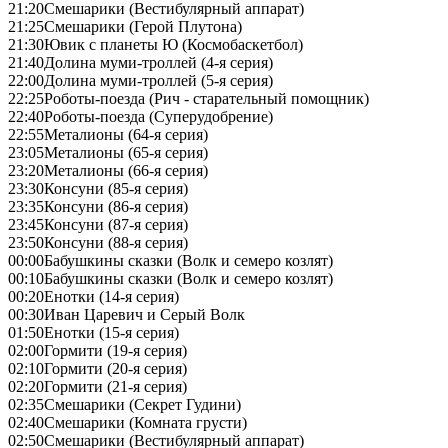
21:20
Смешарики (Вестибулярный аппарат)
21:25
Смешарики (Герой Плутона)
21:30
Ювик с планеты Ю (Космобаскетбол)
21:40
Долина муми-троллей (4-я серия)
22:00
Долина муми-троллей (5-я серия)
22:25
Роботы-поезда (Рич - старательный помощник)
22:40
Роботы-поезда (Суперудобрение)
22:55
Металионы (64-я серия)
23:05
Металионы (65-я серия)
23:20
Металионы (66-я серия)
23:30
Консуни (85-я серия)
23:35
Консуни (86-я серия)
23:45
Консуни (87-я серия)
23:50
Консуни (88-я серия)
00:00
Бабушкины сказки (Волк и семеро козлят)
00:10
Бабушкины сказки (Волк и семеро козлят)
00:20
Енотки (14-я серия)
00:30
Иван Царевич и Серый Волк
01:50
Енотки (15-я серия)
02:00
Гормити (19-я серия)
02:10
Гормити (20-я серия)
02:20
Гормити (21-я серия)
02:35
Смешарики (Секрет Гудини)
02:40
Смешарики (Комната грусти)
02:50
Смешарики (Вестибулярный аппарат)