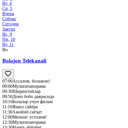
Вт, 4
Ср, 5
Вчера
Сейчас
Сегодня
Завтра
Вс, 9
Пн, 10
Вт, 11
Bo
Bolajon Telekanali
07:00
Ассалом, болажон!
09:00
Мультипанорама
09:30
Ширинтойлар
09:50
Доно бобо даврасида
10:10
Болалар учун фильм
11:10
Яшил сайёра
11:30
Ажойиб саёҳат
12:00
Менинг устозим!
12:30
Мультипанорама
13:30
Happy alphabet