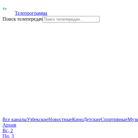
Телепрограмма
Поиск телепередач
Все каналы
Узбекские
Новостные
Кино
Детские
Спортивные
Муз
Архив
Вс, 2
Пн, 3