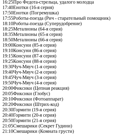
16:25
Про Федота-стрельца, удалого молодца
17:40
Енотки (16-я серия)
17:50
Енотки (Погремушка)
17:55
Роботы-поезда (Рич - старательный помощник)
18:10
Роботы-поезда (Суперудобрение)
18:25
Металионы (64-я серия)
18:35
Металионы (65-я серия)
18:50
Металионы (66-я серия)
19:00
Консуни (85-я серия)
19:10
Консуни (86-я серия)
19:15
Консуни (87-я серия)
19:25
Консуни (88-я серия)
19:30
Чуч-Мяуч (1-я серия)
19:40
Чуч-Мяуч (2-я серия)
19:45
Чуч-Мяуч (3-я серия)
19:50
Чуч-Мяуч (4-я серия)
20:00
Фиксики (Цепная реакция)
20:05
Фиксики (Глобус)
20:10
Фиксики (Фотоаппарат)
20:20
Фиксики (Штрих-код)
20:30
Гормити (19-я серия)
20:40
Гормити (20-я серия)
20:50
Гормити (21-я серия)
21:05
Смешарики (Секрет Гудини)
21:10
Смешарики (Комната грусти)