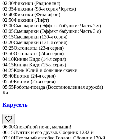
02:30
Фиксики (Радионяня)
02:35
Фиксики (98-я серия Чертеж)
02:40
Фиксики (Фиксифон)
02:50
Фиксики (Лифт)
03:00
Смешарики (Эффект бабушки: Часть 2-я)
03:05
Смешарики (Эффект бабушки: Часть 3-я)
03:15
Смешарики (130-я серия)
03:20
Смешарики (131-я серия)
03:25
Октонавты (23-я серия)
03:50
Октонавты (24-я серия)
04:10
Кинди Кидс (14-я серия)
04:15
Кинди Кидс (15-я серия)
04:25
Конь Юлий и большие скачки
05:40
Енотки (24-я серия)
05:50
Енотки (25-я серия)
05:55
Роботы-поезда (Восстановленная дружба)
Ка
Карусель
06:00
Спокойной ночи, малыши!
06:15
Лунтик и его друзья. Сборник 1232-й
07:10
Школьный автобус Гордон. Сборник 170-й