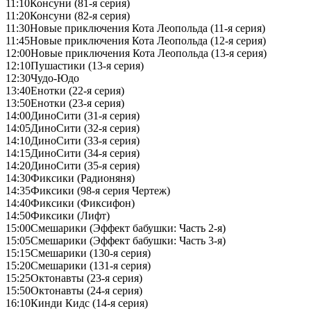
11:10
Консуни (81-я серия)
11:20
Консуни (82-я серия)
11:30
Новые приключения Кота Леопольда (11-я серия)
11:45
Новые приключения Кота Леопольда (12-я серия)
12:00
Новые приключения Кота Леопольда (13-я серия)
12:10
Пушастики (13-я серия)
12:30
Чудо-Юдо
13:40
Енотки (22-я серия)
13:50
Енотки (23-я серия)
14:00
ДиноСити (31-я серия)
14:05
ДиноСити (32-я серия)
14:10
ДиноСити (33-я серия)
14:15
ДиноСити (34-я серия)
14:20
ДиноСити (35-я серия)
14:30
Фиксики (Радионяня)
14:35
Фиксики (98-я серия Чертеж)
14:40
Фиксики (Фиксифон)
14:50
Фиксики (Лифт)
15:00
Смешарики (Эффект бабушки: Часть 2-я)
15:05
Смешарики (Эффект бабушки: Часть 3-я)
15:15
Смешарики (130-я серия)
15:20
Смешарики (131-я серия)
15:25
Октонавты (23-я серия)
15:50
Октонавты (24-я серия)
16:10
Кинди Кидс (14-я серия)