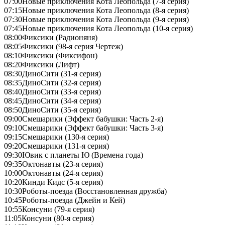
07:00
Новые приключения Кота Леопольда (7-я серия)
07:15
Новые приключения Кота Леопольда (8-я серия)
07:30
Новые приключения Кота Леопольда (9-я серия)
07:45
Новые приключения Кота Леопольда (10-я серия)
08:00
Фиксики (Радионяня)
08:05
Фиксики (98-я серия Чертеж)
08:10
Фиксики (Фиксифон)
08:20
Фиксики (Лифт)
08:30
ДиноСити (31-я серия)
08:35
ДиноСити (32-я серия)
08:40
ДиноСити (33-я серия)
08:45
ДиноСити (34-я серия)
08:50
ДиноСити (35-я серия)
09:00
Смешарики (Эффект бабушки: Часть 2-я)
09:10
Смешарики (Эффект бабушки: Часть 3-я)
09:15
Смешарики (130-я серия)
09:20
Смешарики (131-я серия)
09:30
Ювик с планеты Ю (Времена года)
09:35
Октонавты (23-я серия)
10:00
Октонавты (24-я серия)
10:20
Кинди Кидс (5-я серия)
10:30
Роботы-поезда (Восстановленная дружба)
10:45
Роботы-поезда (Джейн и Кей)
10:55
Консуни (79-я серия)
11:05
Консуни (80-я серия)