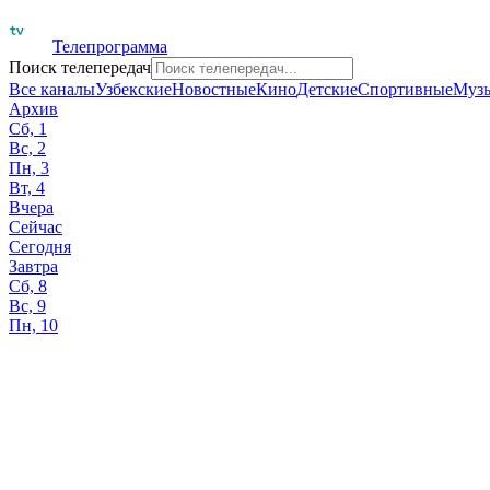
Телепрограмма
Поиск телепередач
Все каналы
Узбекские
Новостные
Кино
Детские
Спортивные
Муз
Архив
Сб, 1
Вс, 2
Пн, 3
Вт, 4
Вчера
Сейчас
Сегодня
Завтра
Сб, 8
Вс, 9
Пн, 10