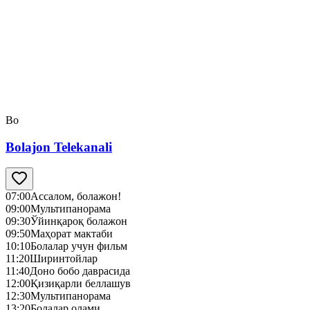
Bo
Bolajon Telekanali
07:00
Ассалом, болажон!
09:00
Мультипанорама
09:30
Ўйинқароқ болажон
09:50
Маҳорат мактаби
10:10
Болалар учун фильм
11:20
Ширинтойлар
11:40
Доно бобо даврасида
12:00
Қизиқарли беллашув
12:30
Мультипанорама
13:20
Болалар олами