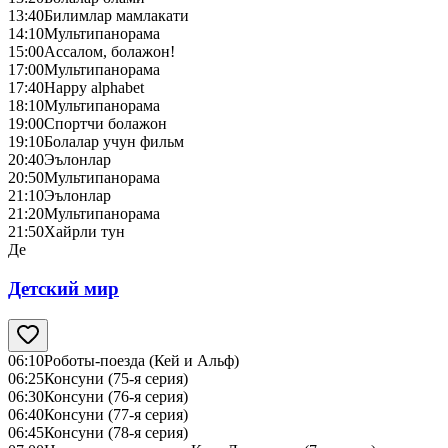
13:40
Билимлар мамлакати
14:10
Мультипанорама
15:00
Ассалом, болажон!
17:00
Мультипанорама
17:40
Happy alphabet
18:10
Мультипанорама
19:00
Спортчи болажон
19:10
Болалар учун фильм
20:40
Эълонлар
20:50
Мультипанорама
21:10
Эълонлар
21:20
Мультипанорама
21:50
Хайрли тун
Де
Детский мир
06:10
Роботы-поезда (Кей и Альф)
06:25
Консуни (75-я серия)
06:30
Консуни (76-я серия)
06:40
Консуни (77-я серия)
06:45
Консуни (78-я серия)