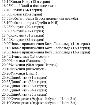
16:15
Кинди Кидс (15-я серия)
16:25
Конь Юлий и большие скачки
17:40
Енотки (24-я серия)
17:50
Енотки (25-я серия)
17:55
Роботы-поезда (Восстановленная дружба)
18:10
Роботы-поезда (Джейн и Кей)
18:25
Консуни (79-я серия)
18:30
Консуни (80-я серия)
18:40
Консуни (81-я серия)
18:45
Консуни (82-я серия)
19:00
Новые приключения Кота Леопольда (11-я серия)
19:15
Новые приключения Кота Леопольда (12-я серия)
19:30
Новые приключения Кота Леопольда (13-я серия)
19:45
Пушастики (13-я серия)
20:00
Фиксики (Радионяня)
20:05
Фиксики (98-я серия Чертеж)
20:10
Фиксики (Фиксифон)
20:20
Фиксики (Лифт)
20:30
ДиноСити (31-я серия)
20:35
ДиноСити (32-я серия)
20:40
ДиноСити (33-я серия)
20:45
ДиноСити (34-я серия)
20:50
ДиноСити (35-я серия)
21:00
Смешарики (Эффект бабушки: Часть 2-я)
21:10
Смешарики (Эффект бабушки: Часть 3-я)