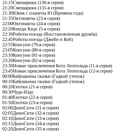
21:15
Смешарики (130-я серия)
21:20
Смешарики (131-я серия)
21:30
Ювик с планеты Ю (Времена года)
21:35
Октонавты (23-я серия)
22:00
Октонавты (24-я серия)
22:20
Кинди Кидс (5-я серия)
22:30
Роботы-поезда (Восстановленная дружба)
22:45
Роботы-поезда (Джейн и Кей)
22:55
Консуни (79-я серия)
23:05
Консуни (80-я серия)
23:10
Консуни (81-я серия)
23:20
Консуни (82-я серия)
23:30
Новые приключения Кота Леопольда (11-я серия)
23:45
Новые приключения Кота Леопольда (12-я серия)
00:00
Бабушкины сказки (Гадкий утенок)
00:10
Бабушкины сказки (Гадкий утенок)
00:20
Енотки (21-я серия)
00:30
Чудо-Юдо
01:40
Енотки (22-я серия)
01:50
Енотки (23-я серия)
02:00
ДиноСити (31-я серия)
02:05
ДиноСити (32-я серия)
02:10
ДиноСити (33-я серия)
02:15
ДиноСити (34-я серия)
02:20
ДиноСити (35-я серия)